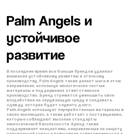
Palm Angels и
устойчивое
развитие
В последнее время все больше брендов уделяют
внимание устойчивому развитию и этичному
производству. Palm Angels также делает шаги в этом
направлении, используя экологически чистые
материалы и поддерживая ответственное
производство. Бренд стремится уменьшить свое
воздействие на окружающую среду и создавать
одежду, которая будет служить долго.
Palm Angels использует переработанные материалы в
своих коллекциях, а также работает с поставщиками,
которые соблюдают высокие стандарты
экологической безопасности. Бренд также
поддерживает инициативы, направленные на защиту
окружающей среды и повышение осведомленности о