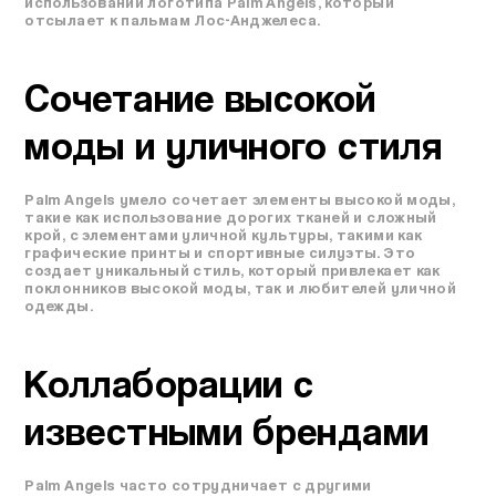
использовании логотипа Palm Angels, который
отсылает к пальмам Лос-Анджелеса.
Сочетание высокой
моды и уличного стиля
Palm Angels умело сочетает элементы высокой моды,
такие как использование дорогих тканей и сложный
крой, с элементами уличной культуры, такими как
графические принты и спортивные силуэты. Это
создает уникальный стиль, который привлекает как
поклонников высокой моды, так и любителей уличной
одежды.
Коллаборации с
известными брендами
Palm Angels часто сотрудничает с другими