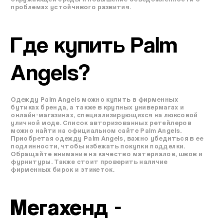
проблемах устойчивого развития.
Где купить Palm
Angels?
Одежду Palm Angels можно купить в фирменных
бутиках бренда, а также в крупных универмагах и
онлайн-магазинах, специализирующихся на люксовой
уличной моде. Список авторизованных ретейлеров
можно найти на официальном сайте Palm Angels.
Приобретая одежду Palm Angels, важно убедиться в ее
подлинности, чтобы избежать покупки подделки.
Обращайте внимание на качество материалов, швов и
фурнитуры. Также стоит проверить наличие
фирменных бирок и этикеток.
Мегахенд
-