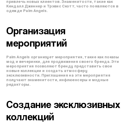
привлечь новых клиентов. Знаменитости, такие как
Кендалл Дженнер и Трэвис Скотт, часто появляются в
одежде Palm Angels.
Организация
мероприятий
Palm Angels организует мероприятия, такие как показы
мод и вечеринки, для продвижения своего бренда. Эти
мероприятия позволяют бренду представить свои
новые коллекции и создать атмосферу
эксклюзивности. Приглашения на эти мероприятия
получают знаменитости, инфлюенсеры и модные
редакторы.
Создание эксклюзивных
коллекций