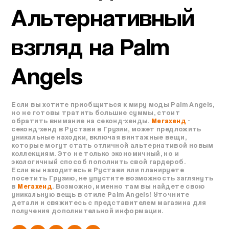
Альтернативный
взгляд на Palm
Angels
Если вы хотите приобщиться к миру моды Palm Angels,
но не готовы тратить большие суммы, стоит
обратить внимание на секонд-хенды.
Мегахенд
-
секонд-хенд в Рустави в Грузии, может предложить
уникальные находки, включая винтажные вещи,
которые могут стать отличной альтернативой новым
коллекциям. Это не только экономичный, но и
экологичный способ пополнить свой гардероб.
Если вы находитесь в Рустави или планируете
посетить Грузию, не упустите возможность заглянуть
в
Мегахенд
. Возможно, именно там вы найдете свою
уникальную вещь в стиле Palm Angels! Уточните
детали и свяжитесь с представителем магазина для
получения дополнительной информации.