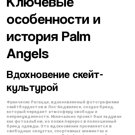
Ключевые
особенности и
история Palm
Angels
Вдохновение скейт-
культурой
Франческо Рагацци, вдохновленный фотографиями
скейтбордистов в Лос-Анджелесе, создал бренд,
который передает атмосферу свободы и
непринужденности. Изначально проект был задуман
как фотоальбом, но позже перерос в полноценный
бренд одежды. Это вдохновение проявляется в
свободных силуэтах, спортивных элементах и