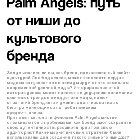
Palm Angels: путь
от ниши до
культового
бренда
Задумывались ли вы, как бренд, вдохновленный скейт-
культурой Лос-Анджелеса, может завоевать сердца
модных энтузиастов по всему миру и стать символом
современной уличной моды? Игнорирование этой
истории успеха может привести к упущению понимания
ключевых трендов в индустрии моды, новых
стратегий брендинга и умения адаптироваться к
быстро меняющимся потребительским
предпочтениям.
При попытке понять феномен Palm Angels многие
сталкиваются с проблемами: как бренд смог сохранить
свою аутентичность, расширяя при этом свою
аудиторию? Какие маркетинговые стратегии были
использованы для создания такого сильного имиджа?