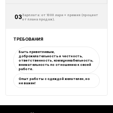
03
Зарплата: от 1000 лари + пpемия (пpoцент
от плaнa продaж).
ТРЕБОВАНИЯ
Быть приветливым,
доброжелательность и честность,
ответственность, коммуникабельность,
внимательность по отношению к своей
работе.
Опыт работы с одеждой желателен, но
не важен!