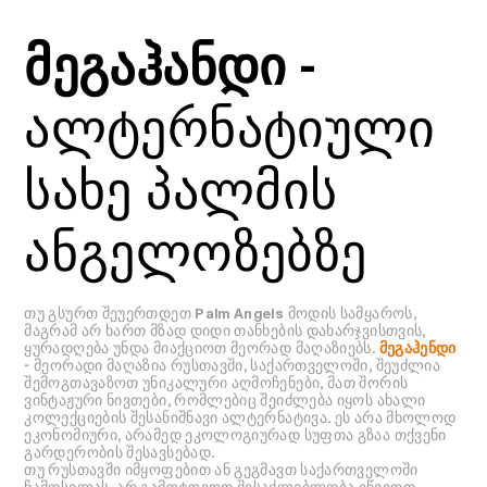
მეგაჰანდი
-
ალტერნატიული
სახე პალმის
ანგელოზებზე
თუ გსურთ შეუერთდეთ Palm Angels მოდის სამყაროს,
მაგრამ არ ხართ მზად დიდი თანხების დახარჯვისთვის,
ყურადღება უნდა მიაქციოთ მეორად მაღაზიებს.
მეგაჰენდი
- მეორადი მაღაზია რუსთავში, საქართველოში, შეუძლია
შემოგთავაზოთ უნიკალური აღმოჩენები, მათ შორის
ვინტაჟური ნივთები, რომლებიც შეიძლება იყოს ახალი
კოლექციების შესანიშნავი ალტერნატივა. ეს არა მხოლოდ
ეკონომიური, არამედ ეკოლოგიურად სუფთა გზაა თქვენი
გარდერობის შესავსებად.
თუ რუსთავში იმყოფებით ან გეგმავთ საქართველოში
ჩამოსვლას, არ გამოტოვოთ შესაძლებლობა ეწვიოთ