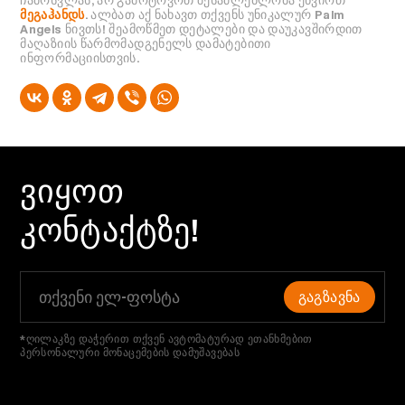
მეგაჰანდს
. ალბათ აქ ნახავთ თქვენს უნიკალურ Palm
Angels ნივთს! შეამოწმეთ დეტალები და დაუკავშირდით
მაღაზიის წარმომადგენელს დამატებითი
ინფორმაციისთვის.
ᲕᲘᲧᲝᲗ
ᲙᲝᲜᲢᲐᲥᲢᲖᲔ!
ᲒᲐᲒᲖᲐᲕᲜᲐ
*ღილაკზე დაჭერით თქვენ ავტომატურად ეთანხმებით
პერსონალური მონაცემების დამუშავებას