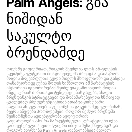
Palm Angels: გზა
ნიშიდან
საკულტო
ბრენდამდე
ოდესმე გიფიქრიათ, როგორ შეუძლია ლოს-ანჯელესის
სკეიტის კულტურით შთაგონებულმა ბრენდმა დაიპყროს
მოდის მოყვარულთა გული მთელს მსოფლიოში და გახდეს
თანამედროვე ქუჩის მოდის სიმბოლო? ამ წარმატების
ისტორიის იგნორირებამ შეიძლება გამოიწვიოს მოდის
ინდუსტრიის ძირითადი ტენდენციების გაგება, ახალი
ბრენდინგის სტრატეგიები და მომხმარებელთა სწრაფად
ცვალებად პრეფერენციებთან ადაპტაციის უნარი.
პალმის ანგელოზების ფენომენის გაგების მცდელობისას,
ბევრს აწყდება პრობლემები: როგორ შეძლო ბრენდმა
შეინარჩუნოს ავთენტურობა აუდიტორიის
გაფართოებისას? რა მარკეტინგული სტრატეგიები იქნა
გამოყენებული ასეთი ძლიერი იმიჯის შესაქმნელად? და
როგორ ახერხებს Palm Angels დაბალანსება მაღალ