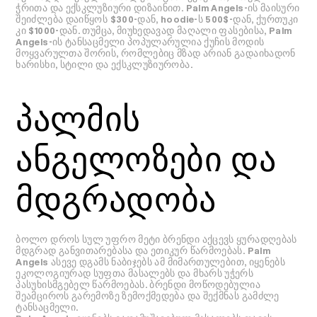
ჭრითა და ექსკლუზიური დიზაინით. Palm Angels-ის მაისური
შეიძლება დაიწყოს $300-დან, hoodie-ს 500$-დან, ქურთუკი
კი $1000-დან. თუმცა, მიუხედავად მაღალი ფასებისა, Palm
Angels-ის ტანსაცმელი პოპულარულია ქუჩის მოდის
მოყვარულთა შორის, რომლებიც მზად არიან გადაიხადონ
ხარისხი, სტილი და ექსკლუზიურობა.
პალმის
ანგელოზები და
მდგრადობა
ბოლო დროს სულ უფრო მეტი ბრენდი აქცევს ყურადღებას
მდგრად განვითარებასა და ეთიკურ წარმოებას. Palm
Angels ასევე დგამს ნაბიჯებს ამ მიმართულებით, იყენებს
ეკოლოგიურად სუფთა მასალებს და მხარს უჭერს
პასუხისმგებელ წარმოებას. ბრენდი მოწოდებულია
შეამციროს გარემოზე ზემოქმედება და შექმნას გამძლე
ტანსაცმელი.