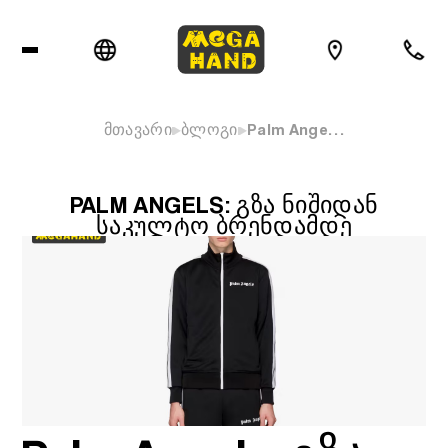
მთავარი
ბლოგი
Palm Ange…
PALM ANGELS: ᲒᲖᲐ ᲜᲘᲨᲘᲓᲐᲜ
ᲡᲐᲙᲣᲚᲢᲝ ᲑᲠᲔᲜᲓᲐᲛᲓᲔ