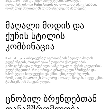
აშკარად ჩანს ფხვიერ სილუეტებში, სპორტულ
ელემენტებში და Palm Angels-ის ლოგოს გამოყენებაში,
რომელიც მიუთითებს ლოს-ანჯელესის პალმებზე.
მაღალი მოდის და
ქუჩის სტილის
კომბინაცია
Palm Angels ოსტატურად აერთიანებს მაღალი მოდის
ელემენტებს, როგორიცაა მდიდარი ქსოვილების
გამოყენება და დახვეწილი სამკერვალო, ქუჩის კულტურის
ელემენტებთან, როგორიცაა გრაფიკული პრინტები და
სპორტული სილუეტები. ეს ქმნის უნიკალურ სტილს,
რომელიც მიმართავს როგორც მაღალი მოდის, ასევე ქუჩის
ტანსაცმლის მოყვარულებს.
ცნობილ ბრენდებთან
თანამშრომლობა