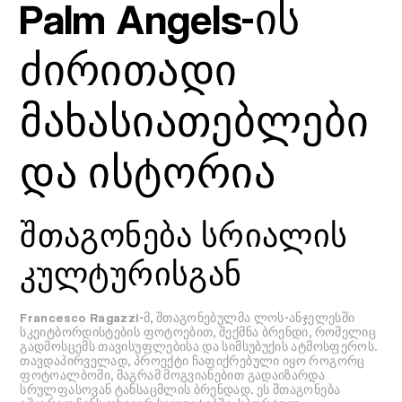
Palm Angels-ის
ძირითადი
მახასიათებლები
და ისტორია
შთაგონება სრიალის
კულტურისგან
Francesco Ragazzi-მ, შთაგონებულმა ლოს-ანჯელესში
სკეიტბორდისტების ფოტოებით, შექმნა ბრენდი, რომელიც
გადმოსცემს თავისუფლებისა და სიმსუბუქის ატმოსფეროს.
თავდაპირველად, პროექტი ჩაფიქრებული იყო როგორც
ფოტოალბომი, მაგრამ მოგვიანებით გადაიზარდა
სრულფასოვან ტანსაცმლის ბრენდად. ეს შთაგონება