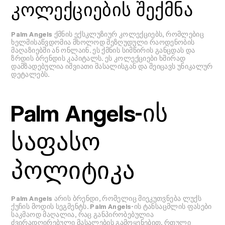
კოლექციების შექმნა
Palm Angels ქმნის ექსკლუზიურ კოლექციებს, რომლებიც
ხელმისაწვდომია მხოლოდ შეზღუდული რაოდენობის
მაღაზიებში ან ონლაინ. ეს ქმნის სიმწირის განცდას და
ზრდის ბრენდის კაპიტალს. ეს კოლექციები ხშირად
დამზადებულია იშვიათი მასალისგან და შეიცავს უნიკალურ
დეტალებს.
Palm Angels-ის
საფასო
პოლიტიკა
Palm Angels არის ბრენდი, რომელიც მიეკუთვნება ლუქს
ქუჩის მოდის სეგმენტს. Palm Angels-ის ტანსაცმლის ფასები
საკმაოდ მაღალია, რაც განპირობებულია
ძვირადღირებული მასალების გამოყენებით, რთული