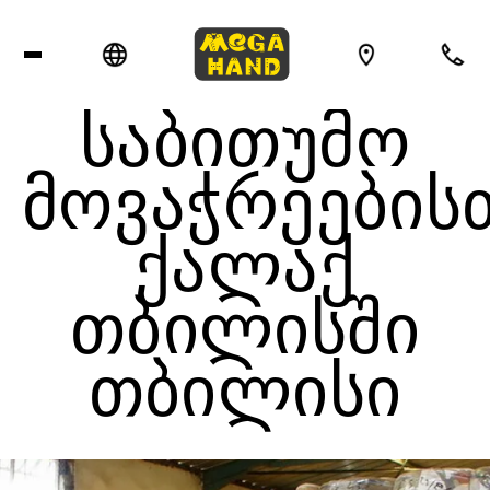
ᲡᲐᲑᲘᲗᲣᲛᲝ
ᲛᲝᲕᲐᲭᲠᲔᲔᲑᲘᲡ
ᲥᲐᲚᲐᲥ
ᲗᲑᲘᲚᲘᲡᲨᲘ
ᲗᲑᲘᲚᲘᲡᲘ