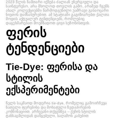
2023 წლის ზამთარი იქნება ძალიან ენერგიული და
საინტერესო, არა მხოლოდ თოვლის გამო, არამედ ჩვენს
ახალ კოლექციებში წარმოდგენილი უამრავი გასაოცარი
ნივთის დამსახურებით. ამ სტატიაში გაგიზიარებთ ქალთა
მოდის აქტუალურ ტენდენციებს, რომლებიც
დაგეხმარებათ მოემზადოთ ცივი სეზონისთვის.
ფერის
ტენდენციები
Tie-Dye: ფერისა და
სტილის
ექსპერიმენტები
წელს საკმაოდ მოდურია tie-dye, რომელიც გამოირჩევა
ნათელი ფერებისა და მოხატული ზედაპირების
კომბინაციით. არჩევანი თქვენზეა – ქუჩის სტილის
ტანსაცმლიდან დაწყებული, საღამოს კაბებით