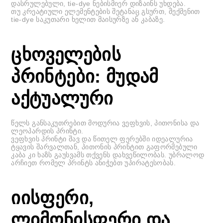
დასრულებული, tie-dye ნებისმიერ დიზაინს უხდება.
თუ კრეატიული ელემენტების შეტანაც გსურთ, შექმენით
tie-dye საკუთარი ხელით მაისურზე ან კაბაზე.
ცხოველების
პრინტები: მუდამ
აქტუალური
წელს განსაკუთრებით მოდურია ვეფხვის, პითონისა და
ლეოპარდის პრინტი.
ვეფხვის პრინტი შავ და წითელ ფერებში იდეალურია
ტყავის შარვალთან, პითონის პრინტით გაფორმებული
კაბა კი ხაზს გაუსვამს თქვენს დახვეწილობას. უბრალოდ
არჩიეთ რომელ პრინტს ანიჭებთ უპირატესობას.
იისფერი,
ლიმონისფერი და