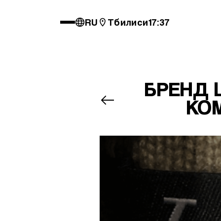
RU
Тбилиси
17:37
БРЕНД 
КО