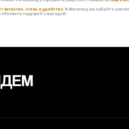
ит качество, стиль и удобство
. В Мегахенд вы найдёте ориги
 обновите гардероб с выгодой!
УДЕМ