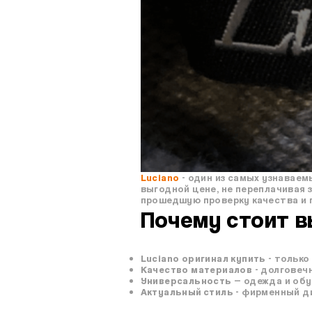
Luciano
- один из самых узнаваем
выгодной цене, не переплачивая 
прошедшую проверку качества и 
Почему стоит в
Luciano оригинал купить
- только
Качество материалов
- долговеч
Универсальность
— одежда и обу
Актуальный стиль
- фирменный ди