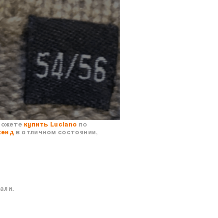
можете
купить Luciano
по
хенд
в отличном состоянии,
али.