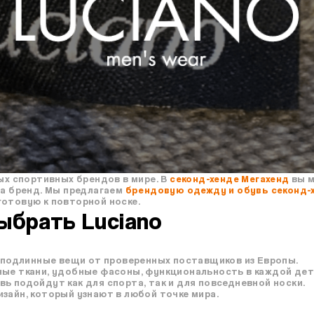
ых спортивных брендов в мире. В
секонд-хенде Мегахенд
вы 
за бренд. Мы предлагаем
брендовую одежду и обувь секонд-
готовую к повторной носке.
ыбрать Luciano
 подлинные вещи от проверенных поставщиков из Европы.
ные ткани, удобные фасоны, функциональность в каждой дет
вь подойдут как для спорта, так и для повседневной носки.
зайн, который узнают в любой точке мира.