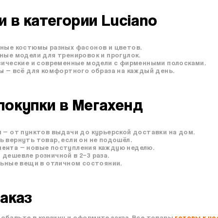
 в категории Luciano
ные костюмы разных фасонов и цветов.
ные модели для тренировок и прогулок.
сические и современные модели с фирменными полосками.
ны
— всё для комфортного образа на каждый день.
окупки в Мегахенд
 — от пунктов выдачи до курьерской доставки на дом.
 вернуть товар, если он не подошёл.
мента
— новые поступления каждую неделю.
дешевле розничной в 2–3 раза.
льные вещи в отличном состоянии.
аказ
обавьте в корзину и оформите заказ. Все товары
готовы к но