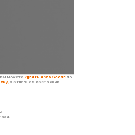
вы можете
купить Anna Scott
по
хенд
в отличном состоянии,
ы.
тали.