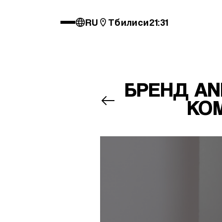
RU
Тбилиси
21:31
БРЕНД AN
КО