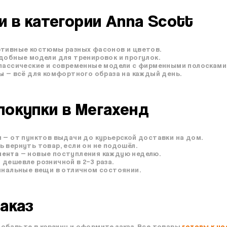
и в категории Anna Scott
тивные костюмы разных фасонов и цветов.
добные модели для тренировок и прогулок.
лассические и современные модели с фирменными полосками
ны
— всё для комфортного образа на каждый день.
окупки в Мегахенд
 — от пунктов выдачи до курьерской доставки на дом.
 вернуть товар, если он не подошёл.
мента
— новые поступления каждую неделю.
дешевле розничной в 2–3 раза.
инальные вещи в отличном состоянии.
аказ
обавьте в корзину и оформите заказ. Все товары
готовы к но