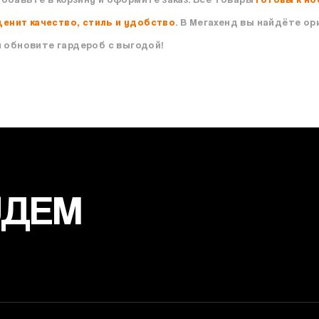
ценит качество, стиль и удобство
. В Мегахенд вы найдёте о
 обновите гардероб с выгодой!
УДЕМ