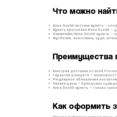
Что можно найт
Anna Scott костюм купить
— спор
Купить кроссовки Anna Scott
— у
Олимпийка Anna Scott купить
— к
Футболки, лонгсливы, худи, шта
Преимущества п
Быстрая доставка
по всей России
Гарантия возврата
— возможность
Регулярное обновление ассорти
Низкие цены
— брендовая одежда 
Anna Scott купить
— только ориг
Как оформить з
Просто выберите нужную вещь, д