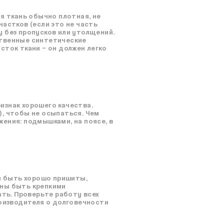
я ткань обычно плотная, не
частков (если это не часть
у без пропусков или утолщений.
ественные синтетические
сток ткани – он должен легко
изнак хорошего качества.
), чтобы не осыпаться. Чем
ения: подмышками, на поясе, в
ны быть хорошо пришиты,
жны быть крепкими
ать. Проверьте работу всех
роизводителя о долговечности