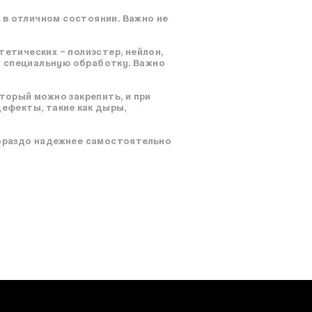
 в отличном состоянии. Важно не
тетических – полиэстер, нейлон,
т специальную обработку. Важно
оторый можно закрепить, и при
дефекты, такие как дыры,
 Гораздо надежнее самостоятельно