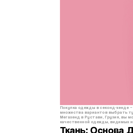
Покупка одежды в секонд-хенде –
множества вариантов выбрать ту 
Мегахенд в Рустави, Грузия, вы 
качественной одежды, видимых н
Ткань: Основа 