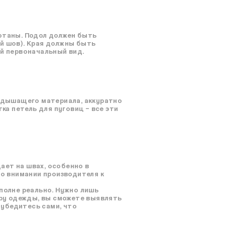
ботаны. Подол должен быть
ый шов). Края должны быть
ой первоначальный вид.
, дышащего материала, аккуратно
ка петель для пуговиц – все эти
дает на швах, особенно в
 о внимании производителя к
вполне реально. Нужно лишь
ру одежды, вы сможете выявлять
 убедитесь сами, что