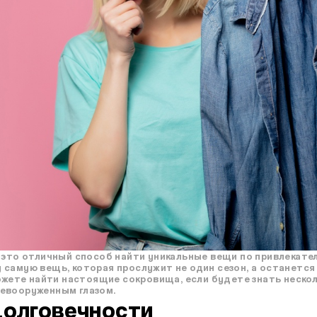
 это отличный способ найти уникальные вещи по привлекател
самую вещь, которая прослужит не один сезон, а останется 
можете найти настоящие сокровища, если будете знать неско
евооруженным глазом.
Долговечности