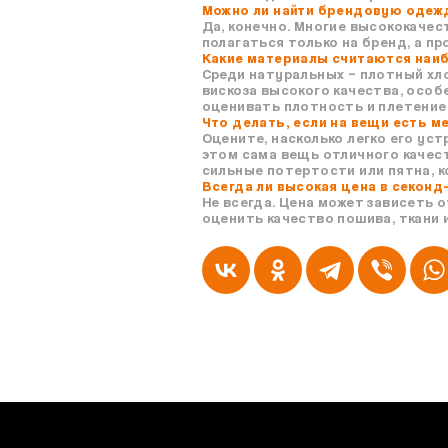
Можно ли найти брендовую одежд
Да, конечно. Многие высококачес
полагаться только на бренд, а п
Какие материалы считаются наи
Среди натуральных – плотный хло
вискоза высокого качества, осо
оценивать плотность и плетение 
Что делать, если на вещи есть м
Оцените, насколько легко его ус
этом сама вещь отличного качест
сильные потертости или пятна, к
Всегда ли высокая цена в секонд
Не всегда. Цена может зависеть 
оценить качество пошива, ткани 