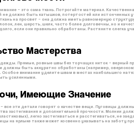
нимание – это сама ткань. Потрогайте материал. Качественна
ей не должно быть катышков, потертостей или истонченных у
ткань на просвет – она должна иметь равномерную структур
лопок, лен, шерсть, шелк, часто более долговечны, но и кач
олго, если они правильно обработаны. Растяните слегка уча
ьство Мастерства
дежды. Прямые, ровные швы без торчащих ниток – верный пр
ни должны быть аккуратно обработаны (например, оверлоком
. Особое внимание уделите швам в местах наибольшего натяж
ыть усиленными.
лочи, Имеющие Значение
и – все эти детали говорят о качестве вещи. Пуговицы долж
ства застегивания и дополнительной прочности. Молнии дол
ластиковых), легко застегиваться и расстегиваться, не заед
вицы на ярлыке также может косвенно указывать на заботу п