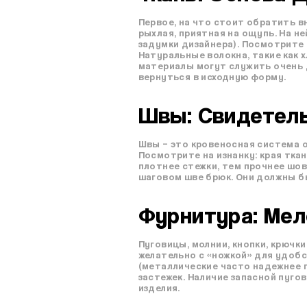
Первое, на что стоит обратить в
рыхлая, приятная на ощупь. На н
задумки дизайнера). Посмотрите 
Натуральные волокна, такие как х
материалы могут служить очень д
вернуться в исходную форму.
Швы: Свидетел
Швы – это кровеносная система о
Посмотрите на изнанку: края тка
плотнее стежки, тем прочнее шов
шаговом шве брюк. Они должны б
Фурнитура: Ме
Пуговицы, молнии, кнопки, крючк
желательно с «ножкой» для удоб
(металлические часто надежнее п
застежек. Наличие запасной пуго
изделия.