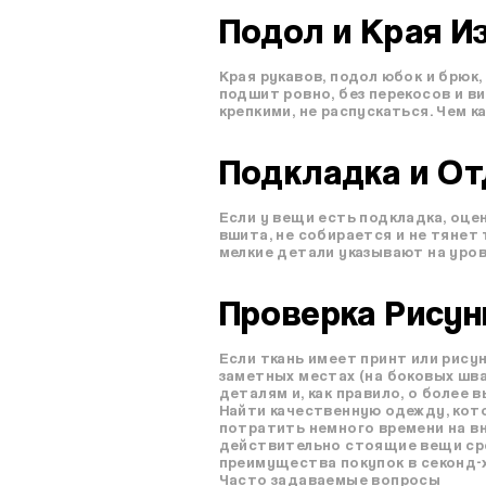
Подол и Края И
Края рукавов, подол юбок и брюк
подшит ровно, без перекосов и в
крепкими, не распускаться. Чем 
Подкладка и От
Если у вещи есть подкладка, оце
вшита, не собирается и не тянет 
мелкие детали указывают на уров
Проверка Рисунк
Если ткань имеет принт или рисун
заметных местах (на боковых шва
деталям и, как правило, о более 
Найти качественную одежду, кото
потратить немного времени на в
действительно стоящие вещи сре
преимущества покупок в секонд-х
Часто задаваемые вопросы