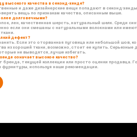
у высокого качества в секонд-хенде?
твенные и даже дизайнерские вещи попадают в секонд-хенды
роверять вещь по признакам качества, описанным выше.
более долговечными?
пок, лен, качественная шерсть, натуральный шелк. Среди син
бенно если они смешаны с натуральными волокнами или имею
ткани.
елкий дефект?
транить. Если это оторванная пуговица или небольшой шов, к
ва из хорошей ткани, возможно, стоит ее купить. Серьезные 
оторые не выводятся, лучше избегать.
-хенде означает высокое качество?
от бренда, текущей коллекции или просто оценки продавца.
и фурнитуры, используя наши рекомендации.