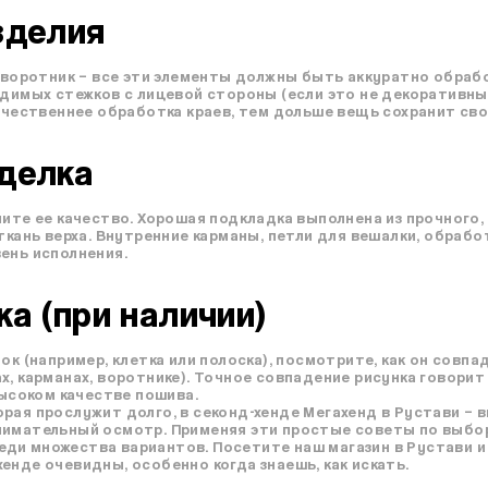
зделия
, воротник – все эти элементы должны быть аккуратно обра
идимых стежков с лицевой стороны (если это не декоративн
качественнее обработка краев, тем дольше вещь сохранит св
делка
ните ее качество. Хорошая подкладка выполнена из прочного
ткань верха. Внутренние карманы, петли для вешалки, обработ
ень исполнения.
а (при наличии)
ок (например, клетка или полоска), посмотрите, как он совпа
х, карманах, воротнике). Точное совпадение рисунка говорит
высоком качестве пошива.
рая прослужит долго, в секонд-хенде Мегахенд в Рустави – 
нимательный осмотр. Применяя эти простые советы по выбо
ди множества вариантов. Посетите наш магазин в Рустави и
енде очевидны, особенно когда знаешь, как искать.