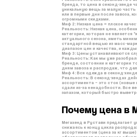
бренда, то цена в секонд-хенде 
уникальную вещь за малую часть
или в первые дни после завоза, 
огромными скидками.
Миф 2: Низкая цена = плохое качес
Реальность: Низкая цена, особенн
категории, которая не является "
актуального сезона, иметь мини
стандартной вещью из масс-марке
диапазон цен и качества, и кажд
Миф 3: Цены устанавливаются случ
Реальность: Как мы уже разобрал
бренде, состоянии и категории т
дням завоза и распродаж, что де
Миф 4: Вся одежда в секонд-хенде
Реальность: В секонд-хендах де
ассортимента – это сток (новые 
сдали из-за ненадобности. Все 
запахом, который быстро выветр
Почему цена в 
Мегахенд в Рустави предлагает у
снижаясь к концу цикла распрода
ассортиментом (цена за кг выше)
обеспечивает постоянное обновл