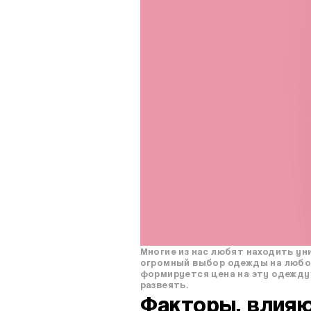
Многие из нас любят находить ун
огромный выбор одежды на любой 
формируется цена на эту одежду?
развеять.
Факторы, влияю