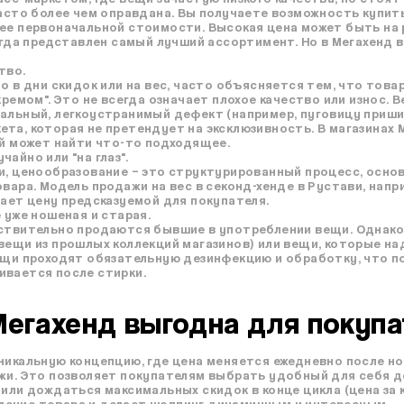
часто более чем оправдана. Вы получаете возможность купит
 ее первоначальной стоимости. Высокая цена может быть на
когда представлен самый лучший ассортимент. Но в Мегахенд 
тво.
о в дни скидок или на вес, часто объясняется тем, что товар
кремом". Это не всегда означает плохое качество или износ.
мальный, легкоустранимый дефект (например, пуговицу приши
та, которая не претендует на эксклюзивность. В магазинах
ый может найти что-то подходящее.
айно или "на глаз".
и, ценообразование – это структурированный процесс, основ
овара. Модель продажи на вес в секонд-хенде в Рустави, напр
лает цену предсказуемой для покупателя.
 уже ношеная и старая.
йствительно продаются бывшие в употреблении вещи. Однако
вещи из прошлых коллекций магазинов) или вещи, которые над
вещи проходят обязательную дезинфекцию и обработку, что 
ивается после стирки.
Мегахенд выгодна для покуп
никальную концепцию, где цена меняется ежедневно после но
жи. Это позволяет покупателям выбрать удобный для себя де
 или дождаться максимальных скидок в конце цикла (цена за 
ение товара и делает шоппинг динамичным и интересным.