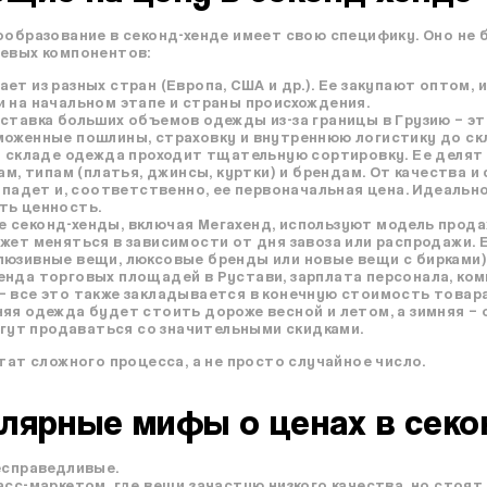
образование в секонд-хенде имеет свою специфику. Оно не бе
чевых компонентов:
т из разных стран (Европа, США и др.). Ее закупают оптом, 
 на начальном этапе и страны происхождения.
ставка больших объемов одежды из-за границы в Грузию – э
оженные пошлины, страховку и внутреннюю логистику до скл
 складе одежда проходит тщательную сортировку. Ее делят п
нам, типам (платья, джинсы, куртки) и брендам. От качества 
попадет и, соответственно, ее первоначальная цена. Идеальн
ть ценность.
 секонд-хенды, включая Мегахенд, используют модель прода
жет меняться в зависимости от дня завоза или распродажи.
люзивные вещи, люксовые бренды или новые вещи с бирками)
нда торговых площадей в Рустави, зарплата персонала, ком
– все это также закладывается в конечную стоимость товара
яя одежда будет стоить дороже весной и летом, а зимняя – о
могут продаваться со значительными скидками.
тат сложного процесса, а не просто случайное число.
лярные мифы о ценах в секо
есправедливые.
асс-маркетом, где вещи зачастую низкого качества, но стоят