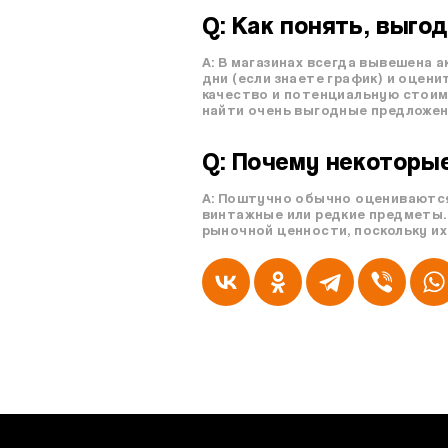
Q: Как понять, выго
A: В магазинах всегда вывешена 
дни (если знаете график) и оцени
качество и потенциальную стоим
найти очень выгодные предложен
Q: Почему некоторые
A: Поштучно обычно оцениваются
винтажные или редкие предметы. 
рыночной ценности, поскольку их