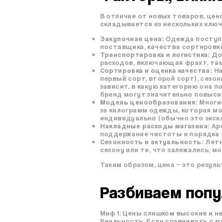
В отличие от новых товаров, цено
складывается из нескольких клю
Закупочная цена:
Одежда поступае
поставщика, качества сортировки
Транспортировка и логистика:
До
расходов, включающая фрахт, там
Сортировка и оценка качества:
На
первый сорт, второй сорт), сезо
зависит, в какую категорию она 
бренд могут значительно повыси
Модель ценообразования:
Многие
за килограмм одежды, которая мо
индивидуально (обычно это экск
Накладные расходы магазина:
Аре
поддержание чистоты и порядка 
Сезонность и актуальность:
Летн
сезону или те, что залежались, 
Таким образом, цена – это резуль
Разбиваем попу
Миф 1: Цены слишком высокие и н
Реальность: Если сравнивать с м