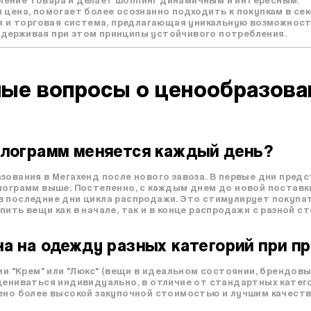
 цена, помогает более осознанно подходить к покупкам в секо
кая и торговая система, предлагающая уникальную возможнос
держивая при этом принципы устойчивого потребления.
ые вопросы о ценообразован
килограмм меняется каждый день?
зования в Мегахенд после нового завоза. В первые дни пред
лограмм выше. Постепенно, с каждым днем до новой поставки
в последние дни цикла распродажи. Это стимулирует покупа
пить вещи как в начале, так и в конце распродажи с разной с
на на одежду разных категорий при п
рии "Крем" или "Люкс" (вещи в идеальном состоянии, брендов
цениваться индивидуально, в отличие от стандартных катег
лено более высокой закупочной стоимостью и лучшим качеств