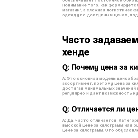
Понимание того, как формируется
магазин", а сложная логистичес
одежду по доступным ценам, под
Часто задаваем
хенде
Q: Почему цена за 
A: Это основная модель ценообра
ассортимент, поэтому цена за ки
достигая минимальных значений 
регулярно и дает возможность ку
Q: Отличается ли це
A: Да, часто отличается. Катего
высокой цене за килограмм или о
цене за килограмм. Это обуслов