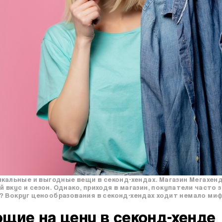
икальные и выгодные вещи в секонд-хендах. Магазин Мегахенд
вкус и сезон. Однако, приходя в магазин, покупатели часто 
 Вокруг ценообразования в секонд-хендах ходит немало миф
щие на цену в секонд-хенде