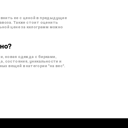
равнить ее с ценой в предыдущие
завоза. Также стоит оценить
ьной цене за килограмм можно
чно?
, новая одежда с бирками,
а, состояния, уникальности и
х вещей в категории "на вес".