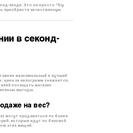
нд-хенде. Это не просто "б/у
ть приобрести качественную
ии в секонд-
ставлен максимальный и лучший
, цена за килограмм снижается,
телей посещать магазин
тепенью выгоды.
родаже на вес?
ые) могут продаваться по более
орий, которые идут по базовой
ом этих вещей.