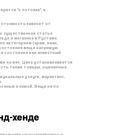
рется "с потолка", а
и стоимость зависит от
то существенная статья
ада и магазина в Рустави.
о категориям (крем, люкс,
и состояния вещи напрямую
ое состояние или известный
жи на вес. Цена устанавливается
 Есть также товары, оцененные
.
мунальные услуги, маркетинг,
.
сенью и зимой. Вещи не по
нд-хенде
 недешево из-за маркетинга и