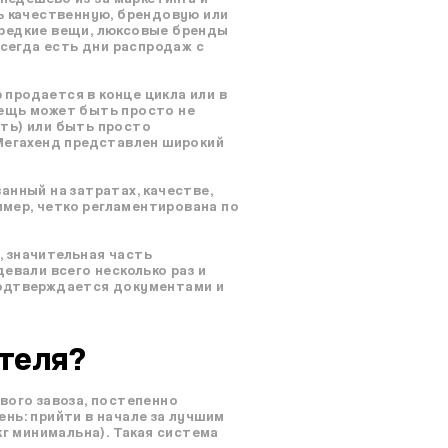
ь качественную, брендовую или
 редкие вещи, люксовые бренды
всегда есть дни распродаж с
 продается в конце цикла или в
 Вещь может быть просто не
ть) или быть просто
 Мегахенд представлен широкий
анный на затратах, качестве,
имер, четко регламентирована по
, значительная часть
евали всего несколько раз и
подтверждается документами и
ателя?
вого завоза, постепенно
нь: прийти в начале за лучшим
кг минимальна). Такая система