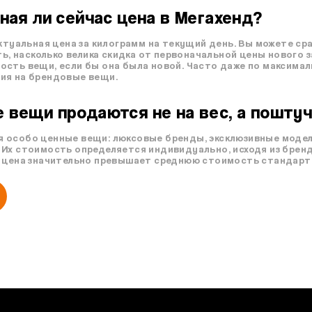
дная ли сейчас цена в Мегахенд?
актуальная цена за килограмм на текущий день. Вы можете с
ть, насколько велика скидка от первоначальной цены нового 
ость вещи, если бы она была новой. Часто даже по максимал
ия на брендовые вещи.
 вещи продаются не на вес, а пошту
 особо ценные вещи: люксовые бренды, эксклюзивные модели
Их стоимость определяется индивидуально, исходя из бренд
 цена значительно превышает среднюю стоимость стандартны