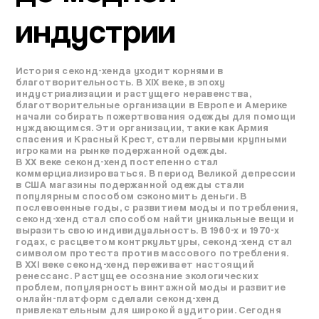
индустрии
История секонд-хенда уходит корнями в
благотворительность. В XIX веке, в эпоху
индустриализации и растущего неравенства,
благотворительные организации в Европе и Америке
начали собирать пожертвования одежды для помощи
нуждающимся. Эти организации, такие как Армия
спасения и Красный Крест, стали первыми крупными
игроками на рынке подержанной одежды.
В XX веке секонд-хенд постепенно стал
коммерциализироваться. В период Великой депрессии
в США магазины подержанной одежды стали
популярным способом сэкономить деньги. В
послевоенные годы, с развитием моды и потребления,
секонд-хенд стал способом найти уникальные вещи и
выразить свою индивидуальность. В 1960-х и 1970-х
годах, с расцветом контркультуры, секонд-хенд стал
символом протеста против массового потребления.
В XXI веке секонд-хенд переживает настоящий
ренессанс. Растущее осознание экологических
проблем, популярность винтажной моды и развитие
онлайн-платформ сделали секонд-хенд
привлекательным для широкой аудитории. Сегодня