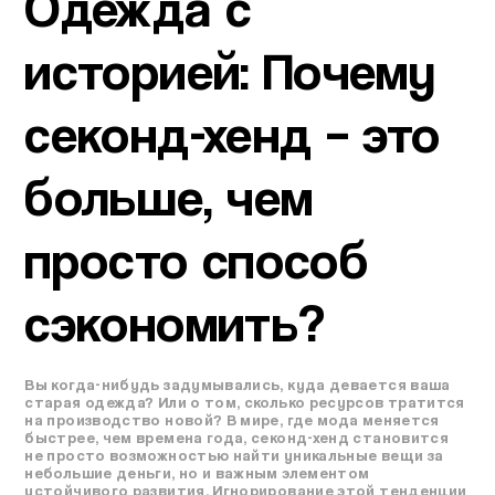
Одежда с
историей: Почему
секонд-хенд – это
больше, чем
просто способ
сэкономить?
Вы когда-нибудь задумывались, куда девается ваша
старая одежда? Или о том, сколько ресурсов тратится
на производство новой? В мире, где мода меняется
быстрее, чем времена года, секонд-хенд становится
не просто возможностью найти уникальные вещи за
небольшие деньги, но и важным элементом
устойчивого развития. Игнорирование этой тенденции