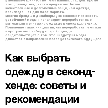
уменьшаем количество текстильных отходов. Кроме
того, секонд-хенд часто предлагает более
качественные и долговечные вещи, чем одежда,
произведенная для масс-маркета.
Многие бренды и дизайнеры уже осознают важность
устойчивой моды и используют переработанные
материалы и винтажную одежду в своих коллекциях.
Появление таких инициатив, как переработка текстиля
и программы по сбору старой одежды,
свидетельствует о том, что индустрия моды
движется в направлении более устойчивого будущего.
Как выбрать
одежду в секонд-
хенде: советы и
рекомендации