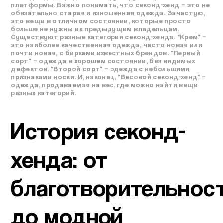
платформы. Важно понимать, что секонд-хенд – это не
обязательно старая и изношенная одежда. Зачастую,
это вещи в отличном состоянии, которые просто
больше не нужны их предыдущим владельцам.
Существуют разные категории секонд-хенда. "Крем" –
это наиболее качественная одежда, часто новая или
почти новая, с бирками известных брендов. "Первый
сорт" – одежда в хорошем состоянии, без видимых
дефектов. "Второй сорт" – одежда с небольшими
признаками носки. И, наконец, "Весовой секонд-хенд" –
одежда, продаваемая на вес, где можно найти вещи
разных категорий.
История секонд-
хенда: от
благотворительнос
до модной