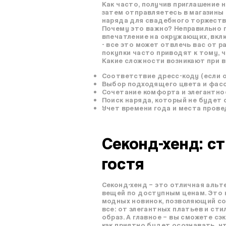
Как часто, получив приглашение 
затем отправляетесь в магазины 
наряда для свадебного торжеств
Почему это важно? Неправильно 
впечатление на окружающих, вкл
- все это может отвлечь вас от 
покупки часто приводят к тому, 
Какие сложности возникают при 
Соответствие дресс-коду (если он
Выбор подходящего цвета и фасо
Сочетание комфорта и элегантно
Поиск наряда, который не будет 
Учет времени года и места прове
Секонд-хенд: с
гостя
Секонд-хенд – это отличная аль
вещей по доступным ценам. Это 
модных новинок, позволяющий с
все: от элегантных платьев и с
образ. А главное – вы сможете с
как приятно будет осознавать, ч