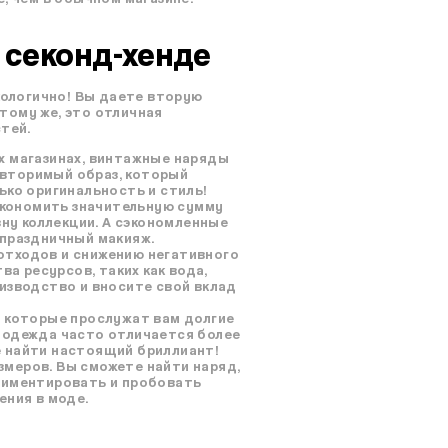
 секонд-хенде
кологично! Вы даете вторую
тому же, это отличная
тей.
х магазинах, винтажные наряды
овторимый образ, который
ько оригинальность и стиль!
сэкономить значительную сумму
зну коллекции. А сэкономленные
 праздничный макияж.
отходов и снижению негативного
а ресурсов, таких как вода,
оизводство и вносите свой вклад
, которые прослужат вам долгие
я одежда часто отличается более
е найти настоящий бриллиант!
меров. Вы сможете найти наряд,
ериментировать и пробовать
ения в моде.