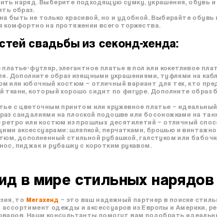
ить наряд. Выберите подходящую сумку, украшения, обувь и
ить образ.
а быть не только красивой, но и удобной. Выбирайте обувь 
я комфортно на протяжении всего торжества.
стей свадьбы из секонд-хенда:
платье-футляр, элегантное платье в пол или кокетливое пла
ля. Дополните образ изящными украшениями, туфлями на кабл
м или юбочный костюм – отличный вариант для тех, кто пре
 ткани, который хорошо сидит по фигуре. Дополните образ б
тье с цветочным принтом или кружевное платье – идеальный
аз сандалиями на плоской подошве или босоножками на танк
 ретро или костюм из прошлых десятилетий – отличный спос
ми аксессуарами: шляпкой, перчатками, брошью и винтажно
тюм, дополненный стильной рубашкой, галстуком или бабочк
ос, пиджак и рубашку с коротким рукавом.
гид в мире стильных нарядов
зия, то
Мегахенд
– это ваш надежный партнер в поиске стил
 ассортимент одежды и аксессуаров из Европы и Америки, ре
оваров. Наши консультанты помогут вам подобрать идеальн