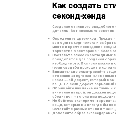
Как создать ст
секонд-хенда
Создание стильного свадебного о
деталям. Вот несколько советов,
Определите дресс-код:
Прежде че
вам сузить круг поиска и выбрат
место и время проведения свадьб
торжества в ресторане – более э
Составьте список необходимых 
понадобятся для создания образ
необходимого. В список можно вк
(если свадьба проходит в холодно
Внимательно осматривайте вещи
оторванных пуговиц, сломанных 
небольшой дефект, который можно
вещь. Но если дефект серьезный 
Обращайте внимание на ткань и к
внимание на крой: он должен под
убедиться, что она вам подходит
Не бойтесь экспериментировать:
вещи, которые вы никогда бы не 
Сочетайте разные стили и ткани,
Дополните образ аксессуарами: