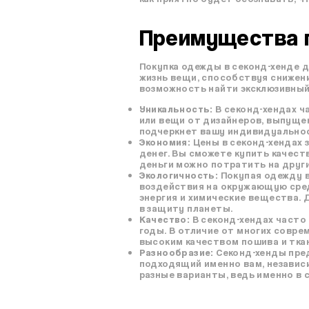
Преимущества п
Покупка одежды в секонд-хенде д
жизнь вещи, способствуя снижени
возможность найти эксклюзивный 
Уникальность:
В секонд-хендах ч
или вещи от дизайнеров, выпуще
подчеркнет вашу индивидуальност
Экономия:
Цены в секонд-хендах 
денег. Вы сможете купить качест
деньги можно потратить на други
Экологичность:
Покупая одежду в
воздействия на окружающую сред
энергия и химические вещества. 
в защиту планеты.
Качество:
В секонд-хендах часто
годы. В отличие от многих совр
высоким качеством пошива и тка
Разнообразие:
Секонд-хенды пред
подходящий именно вам, независ
разные варианты, ведь именно в 