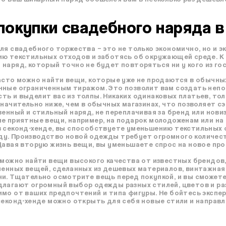
окупки свадебного наряда в
ля свадебного торжества – это не только экономично, но и э
ю текстильных отходов и заботясь об окружающей среде. К 
наряд, который точно не будет повторяться ни у кого из гос
асто можно найти вещи, которые уже не продаются в обычны
нные ограниченным тиражом. Это позволит вам создать неп
ь и выделит вас из толпы. Никаких одинаковых платьев, тол
значительно ниже, чем в обычных магазинах, что позволяет 
венный и стильный наряд, не переплачивая за бренд или нови
е приятные вещи, например, на подарок молодоженам или на
 секонд-хенде, вы способствуете уменьшению текстильных 
у. Производство новой одежды требует огромного количеств
Давая вторую жизнь вещи, вы уменьшаете спрос на новое пр
 можно найти вещи высокого качества от известных брендов
еменных вещей, сделанных из дешевых материалов, винтажна
ни. Тщательно осмотрите вещь перед покупкой, и вы сможет
лагают огромный выбор одежды разных стилей, цветов и раз
имо от ваших предпочтений и типа фигуры. Не бойтесь эксп
секонд-хенде можно открыть для себя новые стили и направл