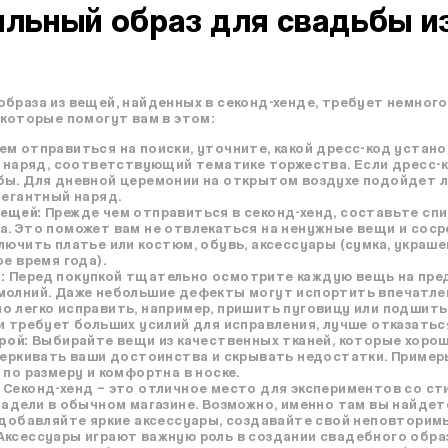
ильный образ для свадьбы и
браза из вещей, найденных в секонд-хенде, требует немного
 которые помогут вам в этом:
м отправиться на поиски, уточните, какой дресс-код устано
ь наряд, соответствующий тематике торжества. Если дресс-к
ы. Для дневной церемонии на открытом воздухе подойдет ле
легантный наряд.
вещей:
Прежде чем отправиться в секонд-хенд, составьте спи
а. Это поможет вам не отвлекаться на ненужные вещи и сос
лючить платье или костюм, обувь, аксессуары (сумка, украше
е время года).
:
Перед покупкой тщательно осмотрите каждую вещь на пред
молний. Даже небольшие дефекты могут испортить впечатлен
 легко исправить, например, пришить пуговицу или подшить
и требует больших усилий для исправления, лучше отказаться
рой:
Выбирайте вещи из качественных тканей, которые хорош
черкивать ваши достоинства и скрывать недостатки. Пример
 по размеру и комфортна в носке.
Секонд-хенд – это отличное место для экспериментов со ст
надели в обычном магазине. Возможно, именно там вы найдет
 добавляйте яркие аксессуары, создавайте свой неповторимы
Аксессуары играют важную роль в создании свадебного образ