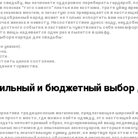
на свадьбу, вы начинаете судорожно перебирать гардероб, по
в поисках "того самого" платья или костюма, тратя уйму вр
а знакома многим, и зачастую она превращается в настоящий
подобранный наряд может не только испортить вам настроени
ючая жениха и невесту. Несоответствие дресс-коду, неудоб
радостного события и заставить чувствовать себя некомфор
что вещь надевается один раз и пылится в шкафу.
выборе наряда для свадьбы:
 указан).
на.
сти.
стоить целое состояние.
дения торжества.
тильный и бюджетный выбор 
тернатива традиционным магазинам, предлагающая широкий 
не просто место, где можно найти одежду, это настоящий к
оздать неповторимый образ, подчеркивающий вашу индивиду
тильных костюмов до изысканных аксессуаров, которые помог
экономить значительную сумму денег, не жертвуя при этом ст
то ваш шикарный наряд обошелся вам в несколько раз дешевле