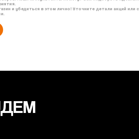
риятия.
азин и убедиться в этом лично! Уточните детали акций или 
и.
УДЕМ