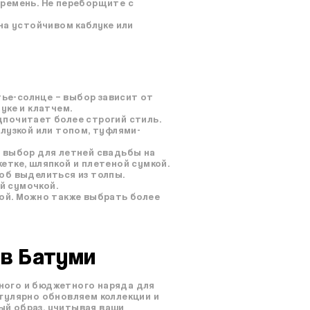
 ремень. Не переборщите с
на устойчивом каблуке или
тье-солнце – выбор зависит от
уке и клатчем.
дпочитает более строгий стиль.
лузкой или топом, туфлями-
 выбор для летней свадьбы на
етке, шляпкой и плетеной сумкой.
об выделиться из толпы.
й сумочкой.
ой. Можно также выбрать более
 в Батуми
ьного и бюджетного наряда для
гулярно обновляем коллекции и
ый образ, учитывая ваши