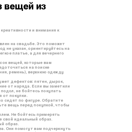
з вещей из
 креативности и внимания к
влен на свадьбе. Это поможет
од не указан, ориентируйтесь на
гкое платье, а для вечернего
сок вещей, которые вам
редоточиться на поиске
ния, ремень), верхнюю одежду
мет дефектов: пятен, дырок,
ие от наряда. Если вы заметили
 подол, не бойтесь покупать
 от покупки.
о сидят по фигуре. Обратите
ьте вещь перед покупкой, чтобы
илем. Не бойтесь примерять
е свой идеальный образ.
й образ.
а. Они помогут вам подчеркнуть