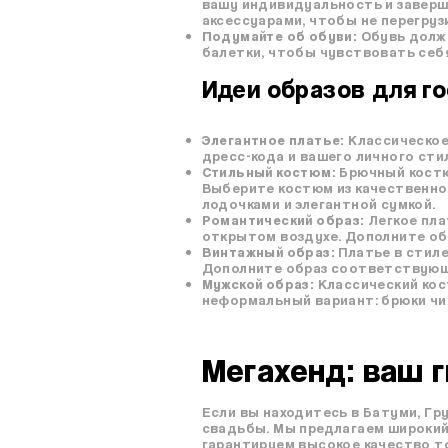
вашу индивидуальность и заверш
аксессуарами, чтобы не перегруз
Подумайте об обуви:
Обувь должн
балетки, чтобы чувствовать себ
Идеи образов для го
Элегантное платье:
Классическое 
дресс-кода и вашего личного сти
Стильный костюм:
Брючный костю
Выберите костюм из качественной
лодочками и элегантной сумкой.
Романтический образ:
Легкое пла
открытом воздухе. Дополните обр
Винтажный образ:
Платье в стиле
Дополните образ соответствующи
Мужской образ:
Классический кос
неформальный вариант: брюки чин
Мегахенд
: ваш 
Если вы находитесь в Батуми, Гру
свадьбы. Мы предлагаем широкий
гарантируем высокое качество т