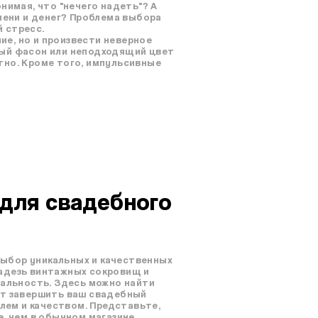
нимая, что "нечего надеть"? А
емени и денег? Проблема выбора
 стресс.
е, но и произвести неверное
ный фасон или неподходящий цвет
тно. Кроме того, импульсивные
для свадебного
выбор уникальных и качественных
ладезь винтажных сокровищ и
альность. Здесь можно найти
ут завершить ваш свадебный
илем и качеством. Представьте,
, чем в обычном магазине.