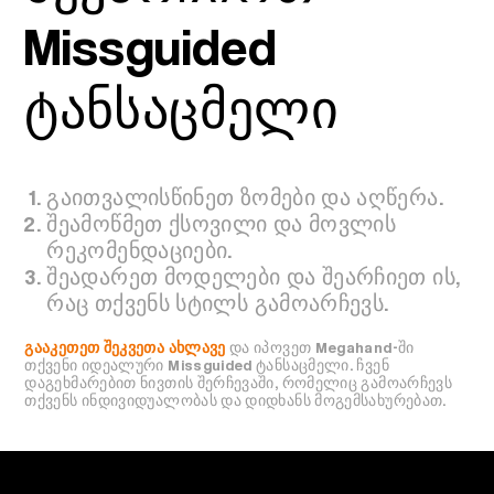
Missguided
ტანსაცმელი
გაითვალისწინეთ ზომები და აღწერა.
შეამოწმეთ ქსოვილი და მოვლის
რეკომენდაციები.
შეადარეთ მოდელები და შეარჩიეთ ის,
რაც თქვენს სტილს გამოარჩევს.
გააკეთეთ შეკვეთა ახლავე
და იპოვეთ Megahand-ში
თქვენი იდეალური Missguided ტანსაცმელი. ჩვენ
დაგეხმარებით ნივთის შერჩევაში, რომელიც გამოარჩევს
თქვენს ინდივიდუალობას და დიდხანს მოგემსახურებათ.