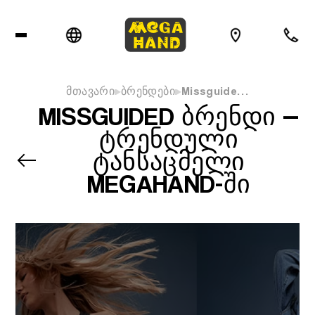
მთავარი
ბრენდები
Missguide…
MISSGUIDED ᲑᲠᲔᲜᲓᲘ —
ᲢᲠᲔᲜᲓᲣᲚᲘ
ᲢᲐᲜᲡᲐᲪᲛᲔᲚᲘ
MEGAHAND-ᲨᲘ