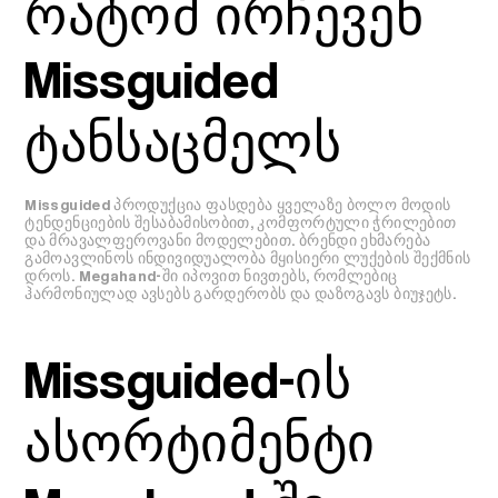
რატომ ირჩევენ
Missguided
ტანსაცმელს
Missguided პროდუქცია ფასდება ყველაზე ბოლო მოდის
ტენდენციების შესაბამისობით, კომფორტული ჭრილებით
და მრავალფეროვანი მოდელებით. ბრენდი ეხმარება
გამოავლინოს ინდივიდუალობა მყისიერი ლუქების შექმნის
დროს. Megahand-ში იპოვით ნივთებს, რომლებიც
ჰარმონიულად ავსებს გარდერობს და დაზოგავს ბიუჯეტს.
Missguided-ის
ასორტიმენტი