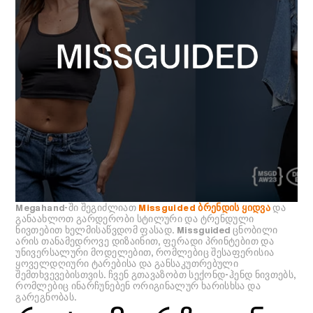
Megahand-ში შეგიძლიათ
Missguided ბრენდის ყიდვა
და
განაახლოთ გარდერობი სტილური და ტრენდული
ნივთებით ხელმისაწვდომ ფასად. Missguided ცნობილი
არის თანამედროვე დიზაინით, ფერადი პრინტებით და
უნივერსალური მოდელებით, რომლებიც შესაფერისია
ყოველდღიური ტარებისა და განსაკუთრებული
შემთხვევებისთვის. ჩვენ გთავაზობთ სექონდ-ჰენდ ნივთებს,
რომლებიც ინარჩუნებენ ორიგინალურ ხარისხსა და
გარეგნობას.