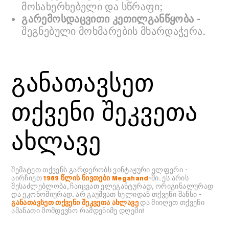
მოსახერხებელი და სწრაფი;
გარემოსდაცვითი კეთილგანწყობა
-
შეგნებული მოხმარების მხარდაჭერა.
განათავსეთ
თქვენი შეკვეთა
ახლავე
შემატეთ თქვენს გარდერობს ვინტაჟური ელფერი -
აირჩიეთ
1969 წლის ნივთები
Megahand
-ში. ეს არის
შესაძლებლობა, ჩაიცვათ ელეგანტურად, ორიგინალურად
და ეკონომიურად. არ გაუშვათ ხელიდან თქვენი შანსი -
განათავსეთ თქვენი შეკვეთა ახლავე
და მიიღეთ თქვენი
ამანათი მომდევნო რამდენიმე დღეში!