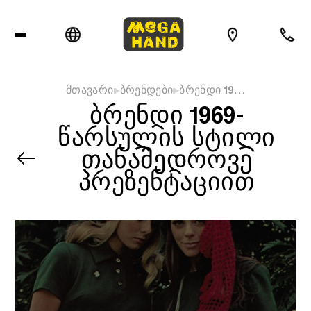
მთავარი
ბრენდები
ბრენდი 19…
ᲑᲠᲔᲜᲓᲘ 1969-
ᲬᲐᲠᲡᲣᲚᲘᲡ ᲡᲢᲘᲚᲘ
ᲗᲐᲜᲐᲛᲔᲓᲠᲝᲕᲔ
ᲞᲠᲔᲖᲔᲜᲢᲐᲪᲘᲘᲗ