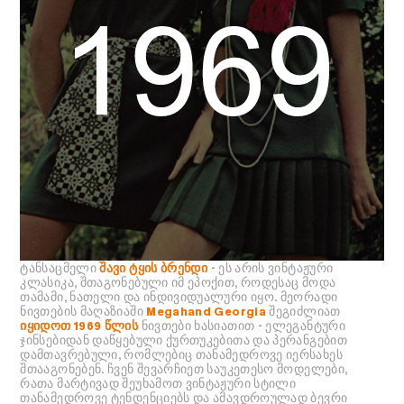
ტანსაცმელი
შავი ტყის ბრენდი
- ეს არის ვინტაჟური
კლასიკა, შთაგონებული იმ ეპოქით, როდესაც მოდა
თამამი, ნათელი და ინდივიდუალური იყო. მეორადი
ნივთების მაღაზიაში
Megahand Georgia
შეგიძლიათ
იყიდოთ 1969 წლის
ნივთები ხასიათით - ელეგანტური
ჯინსებიდან დაწყებული ქურთუკებითა და პერანგებით
დამთავრებული, რომლებიც თანამედროვე იერსახეს
შთააგონებენ. ჩვენ შევარჩიეთ საუკეთესო მოდელები,
რათა მარტივად შეუხამოთ ვინტაჟური სტილი
თანამედროვე ტენდენციებს და ამავდროულად ბევრი