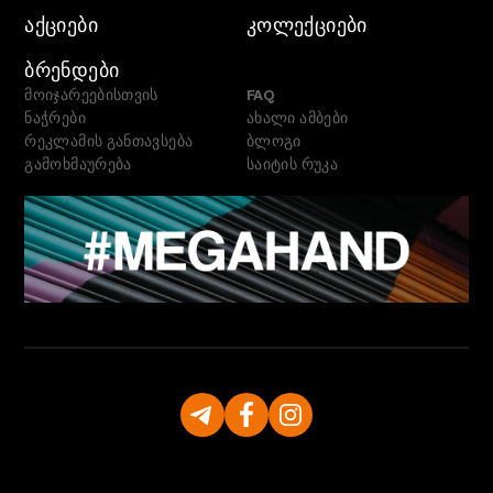
ᲐᲥᲪᲘᲔᲑᲘ
ᲙᲝᲚᲔᲥᲪᲘᲔᲑᲘ
ᲑᲠᲔᲜᲓᲔᲑᲘ
მოიჯარეებისთვის
FAQ
ნაჭრები
ახალი ამბები
რეკლამის განთავსება
ბლოგი
გამოხმაურება
საიტის რუკა