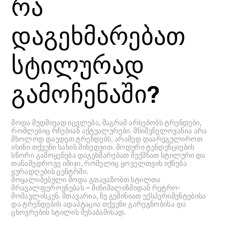
რა
დაგეხმარებათ
სტილურად
გამოჩენაში?
მოდა მუდმივად იცვლება, მაგრამ არსებობს ტრენდები,
რომლებიც რჩებიან აქტუალურები. მნიშვნელოვანია არა
მხოლოდ დაედეთ ტრენდებს, არამედ დაარეგულიროთ
ისინი თქვენი სახის მიხედვით. მოდური ტენდენციების
სწორი გამოყენება დაგეხმარებათ შექმნათ სტილური და
თანამედროვე იმიჯი, რომელიც ყოველთვის იქნება
ყურადღების ცენტრში.
მოყალიბებული მოდა გთავაზობთ სტილთა
მრავალფეროვნებას – მინიმალიზმიდან რეტრო-
მომავლისკენ. მთავარია, ნუ გეშინიათ ექსპერიმენტებისა
და ტრენდების ადაპტაცია თქვენი გარეგნობისა და
ცხოვრების სტილის შესაბამისად.