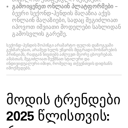
გამოიყენეთ ონლაინ პლატფორმები
–
ბევრი სექონდ-ჰენდის მაღაზია აქვს
ონლაინ მაღაზიები, სადაც შეგიძლიათ
იპოვოთ იშვიათი მოდელები სახლიდან
გამოსვლის გარეშე.
სექონდ-ჰენდის შოპინგი არამარტო ფულის დაზოგვაში
გეხმარებათ, არამედ ხელს უწყობს მდგრადი მოხმარების
პრინციპს, რადგან ნივთებს აძლევთ მეორე ცხოვრებას.
ამასთან, შეგიძლიათ შექმნათ სტილური და
ინდივიდუალური იმიჯი, რომელიც თქვენთვის დიდხანს
იმოქმედებს.
მოდის ტრენდები
2025 წლისთვის: