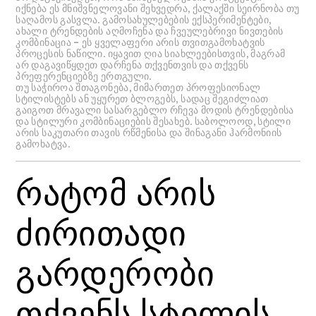
იქნება ეს მნიშვნელოვანი შეხვედრა, ქალაქში სეირნობა თუ
საღამოს გასვლა. გამოსახულებების ექსპერიმენტები,
ახალი ტრენდების აღმოჩენა და ჩვეულებრივი ნივთების
კომბინაცია – ეს ყველაფერი არის თვითგამოხატვის
პროცესის ნაწილი. იყავით ღია სიახლეებისთვის, მაგრამ
არ დაგავიწყდეთ დარჩენა თქვენთვის და თქვენს
პრეფერენციებზე ერთგული.
თუ საჭიროა შთაგონება, მიმართეთ პროფესიონალ
სტილისტებს ან უყურეთ ბლოგებს, სადაც შეგიძლიათ
გაიგოთ მრავალი სასარგებლო რჩევა მოდის ტრენდებისა
და სტილური კომბინაციების შესახებ. საბოლოოდ, სტილი
არის საკუთარი თავის რწმენისა და შინაგანი ჰარმონიის
გამოხატვა.
რატომ არის
ძირითადი
გარდერობი
თქვენს სტილის