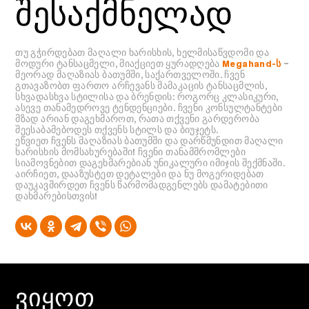
შესაქმნელად
თუ გჭირდებათ მაღალი ხარისხის, ხელმისაწვდომი და
მოდური ტანსაცმელი, მიაქციეთ ყურადღება
Megahand-ს
–
მეორად მაღაზიას ბათუმში, საქართველოში. ჩვენ
გთავაზობთ ფართო არჩევანს მამაკაცის ტანსაცმლის,
სხვადასხვა სტილისა და ბრენდის: როგორც კლასიკური,
ასევე თანამედროვე ტენდენციები. ჩვენი კონსულტანტები
მზად არიან დაგეხმაროთ, რათა თქვენი გარდერობა
შეესაბამებოდეს თქვენს სტილს და ბიუჯეტს.
ეწვიეთ ჩვენს მაღაზიას ბათუმში და დარწმუნდით მაღალი
ხარისხის მომსახურებაში! ჩვენი თანამშრომლები
სიამოვნებით დაგეხმარებიან უნიკალური იმიჯის შექმნაში.
აირჩიეთ, დააზუსტეთ დეტალები და ნუ მოგერიდებათ
დაუკავშირდეთ ჩვენს წარმომადგენლებს დამატებითი
დახმარებისთვის!
ᲕᲘᲧᲝᲗ