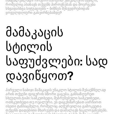
ჩასცალებლად? როგორ იპოვოთ უნიკალური სტილი,
რომელიც ასახავს თქვენს პიროვნებას და მოერგება
სხვადასხვა სიტუაციებს – ბიზნეს შეხვედრებიდან
ყოველდღიური გასეირნებამდე?
მამაკაცის
სტილის
საფუძვლები: სად
დავიწყოთ?
პირველი ნაბიჯი მამაკაცის უნაკლო სტილის შესაქმნელად
არის თქვენი ფიგურის სწორი გაგება. განსაზღვრეთ
სხეულის ტიპი: სამკუთხედი, შებრუნებული სამკუთხედი,
ოთხკუთხედი თუ ოვალური. ეს დაგეხმარებათ აირჩიოთ
ისეთი ტანსაცმელი, რომელიც აღჭურვილია გამოკვეთა
თქვენს დადებითი მხარეებს და დამალავს ნაკლოვანებებს.