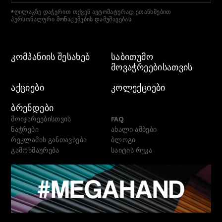
*ღილაკზე დაჭერით თქვენ ავტომატურად ეთანხმებით
პერსონალური მონაცემების დამუშავებას
ᲙᲝᲛᲞᲐᲜᲘᲘᲡ ᲨᲔᲡᲐᲮᲔᲑ
ᲡᲐᲑᲘᲗᲣᲛᲝ
ᲛᲝᲕᲐᲭᲠᲔᲔᲑᲘᲡᲐᲗᲕᲘᲡ
ᲐᲥᲪᲘᲔᲑᲘ
ᲙᲝᲚᲔᲥᲪᲘᲔᲑᲘ
ᲑᲠᲔᲜᲓᲔᲑᲘ
მოიჯარეებისთვის
FAQ
ნაჭრები
ახალი ამბები
რეკლამის განთავსება
ბლოგი
გამოხმაურება
საიტის რუკა