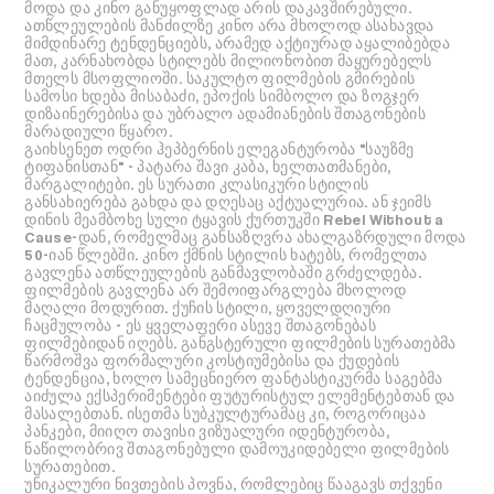
მოდა და კინო განუყოფლად არის დაკავშირებული.
ათწლეულების მანძილზე კინო არა მხოლოდ ასახავდა
მიმდინარე ტენდენციებს, არამედ აქტიურად აყალიბებდა
მათ, კარნახობდა სტილებს მილიონობით მაყურებელს
მთელს მსოფლიოში. საკულტო ფილმების გმირების
სამოსი ხდება მისაბაძი, ეპოქის სიმბოლო და ზოგჯერ
დიზაინერებისა და უბრალო ადამიანების შთაგონების
მარადიული წყარო.
გაიხსენეთ ოდრი ჰეპბერნის ელეგანტურობა "საუზმე
ტიფანისთან" - პატარა შავი კაბა, ხელთათმანები,
მარგალიტები. ეს სურათი კლასიკური სტილის
განსახიერება გახდა და დღესაც აქტუალურია. ან ჯეიმს
დინის მეამბოხე სული ტყავის ქურთუკში Rebel Without a
Cause-დან, რომელმაც განსაზღვრა ახალგაზრდული მოდა
50-იან წლებში. კინო ქმნის სტილის ხატებს, რომელთა
გავლენა ათწლეულების განმავლობაში გრძელდება.
ფილმების გავლენა არ შემოიფარგლება მხოლოდ
მაღალი მოდურით. ქუჩის სტილი, ყოველდღიური
ჩაცმულობა - ეს ყველაფერი ასევე შთაგონებას
ფილმებიდან იღებს. განგსტერული ფილმების სურათებმა
წარმოშვა ფორმალური კოსტიუმებისა და ქუდების
ტენდენცია, ხოლო სამეცნიერო ფანტასტიკურმა საგებმა
აიძულა ექსპერიმენტები ფუტურისტულ ელემენტებთან და
მასალებთან. ისეთმა სუბკულტურამაც კი, როგორიცაა
პანკები, მიიღო თავისი ვიზუალური იდენტურობა,
ნაწილობრივ შთაგონებული დამოუკიდებელი ფილმების
სურათებით.
უნიკალური ნივთების პოვნა, რომლებიც წააგავს თქვენი