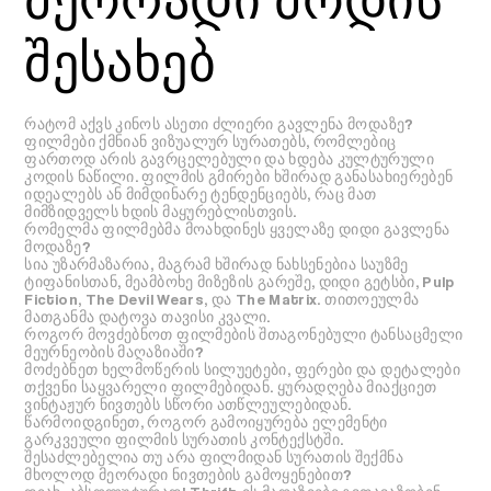
შესახებ
რატომ აქვს კინოს ასეთი ძლიერი გავლენა მოდაზე?
ფილმები ქმნიან ვიზუალურ სურათებს, რომლებიც
ფართოდ არის გავრცელებული და ხდება კულტურული
კოდის ნაწილი. ფილმის გმირები ხშირად განასახიერებენ
იდეალებს ან მიმდინარე ტენდენციებს, რაც მათ
მიმზიდველს ხდის მაყურებლისთვის.
რომელმა ფილმებმა მოახდინეს ყველაზე დიდი გავლენა
მოდაზე?
სია უზარმაზარია, მაგრამ ხშირად ნახსენებია საუზმე
ტიფანისთან, მეამბოხე მიზეზის გარეშე, დიდი გეტსბი, Pulp
Fiction, The Devil Wears, და The Matrix. თითოეულმა
მათგანმა დატოვა თავისი კვალი.
როგორ მოვძებნოთ ფილმების შთაგონებული ტანსაცმელი
მეურნეობის მაღაზიაში?
მოძებნეთ ხელმოწერის სილუეტები, ფერები და დეტალები
თქვენი საყვარელი ფილმებიდან. ყურადღება მიაქციეთ
ვინტაჟურ ნივთებს სწორი ათწლეულებიდან.
წარმოიდგინეთ, როგორ გამოიყურება ელემენტი
გარკვეული ფილმის სურათის კონტექსტში.
შესაძლებელია თუ არა ფილმიდან სურათის შექმნა
მხოლოდ მეორადი ნივთების გამოყენებით?