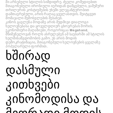
ში არსებული სტილის სიმდიდრე. ძველი კომედიებით
შთაგონებული ირონიული იერიდან დაწყებული, ჯაშუშური
თრილერის კოსტიუმების უხეში ელეგანტურობით
დამთავრებული, არის რაღაც ყველასთვის. შეიტყვეთ
მომავალი შემოსვლების შესახებ.
კინოს გავლენა მოდაზე არის მუდმივი დიალოგი
ხელოვნებასა და ყოველდღიურ ცხოვრებას შორის.
ეკონომიური მაღაზიები, როგორიცაა Megahand,
მნიშვნელოვან როლს ასრულებენ ამ საუბარში ამ სტილის
ხელმისაწვდომობის გამო. ეს არის მოდის
დემოკრატიზაცია, შთაგონებული ხელოვნების ყველაზე
პოპულარული ფორმით.
ხშირად
დასმული
კითხვები
კინომოდისა და
მეორადი მოდის