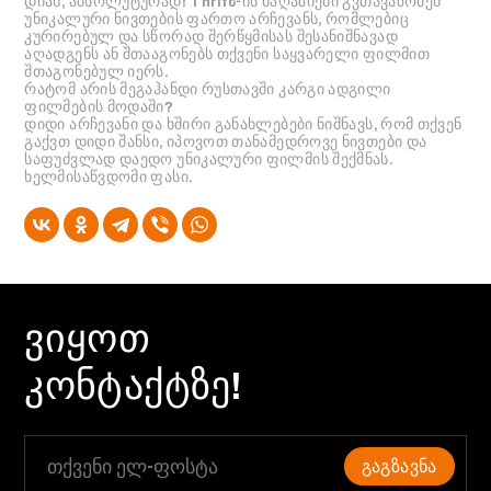
დიახ, აბსოლუტურად! Thrift-ის მაღაზიები გვთავაზობენ
უნიკალური ნივთების ფართო არჩევანს, რომლებიც
კურირებულ და სწორად შერწყმისას შესანიშნავად
აღადგენს ან შთააგონებს თქვენი საყვარელი ფილმით
შთაგონებულ იერს.
რატომ არის მეგაჰანდი რუსთავში კარგი ადგილი
ფილმების მოდაში?
დიდი არჩევანი და ხშირი განახლებები ნიშნავს, რომ თქვენ
გაქვთ დიდი შანსი, იპოვოთ თანამედროვე ნივთები და
საფუძვლად დაედო უნიკალური ფილმის შექმნას.
ხელმისაწვდომი ფასი.
ᲕᲘᲧᲝᲗ
ᲙᲝᲜᲢᲐᲥᲢᲖᲔ!
ᲒᲐᲒᲖᲐᲕᲜᲐ