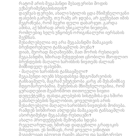
რატომ არის მეგაჰანდი შესაფერისი მოდის
ექსპერიმენტებისთვის?
დაუშვას ფერები, ახალი სტილის ცდა მნიშვნელოვანი
ფასების გარეშე. თუ რამე არ ჯდება, არ გექნებათ იმის
შეგრძნება, რომ ბევრი ფული დახარჯეთ. გარდა
ამისა, აქ ხშირად არის უნიკალური ნივთები,
რომლებიც ხელს უწყობენ ორიგინალური იერსახის
შექმნას.
შესაძლებელია თუ არა მეგაჰანდში მამაკაცის
ბრენდირებული ტანსაცმლის პოვნა?
დიახ, მეორად მაღაზიებში, მათ შორის რუსთავის
მეგაჰანდში, ხშირად შეხვდებით ცნობილი მსოფლიო
ბრენდების მაღალი ხარისხის ნივთებს ძალიან
მიმზიდველ ფასებში.
- მაღალი ხარისხის ტანსაცმელი?
მეგაჰენდი იღებს სხვადასხვა მდგომარეობის
ტანსაცმელს, მაგრამ უმეტესობა კარგ ან შესანიშნავ
მდგომარეობაშია. შეძენისას მნიშვნელოვანია, რომ
ყურადღებით შეამოწმოთ თითოეული ნივთი
დეფექტებზე. ფასდაკლებების სისტემისა და ხშირი
განახლებების წყალობით, ყოველთვის არის
შესაძლებელი მაღალი ხარისხის ნივთების მოძიება.
რამდენ სიხშირით ახლდება მამაკაცის ტანსაცმლის
ასორტიმენტი მეგაჰანდ რუსთავში?
ახალი პროდუქტების შემოტანა ხდება
რეგულარულად, ხშირად დადგენილი გრაფიკის
მიხედვით. ეს ნიშნავს, რომ ყოველი ვიზიტით
შეგიძლიათ იპოვოთ რაიმე ახალი და საინტერესო