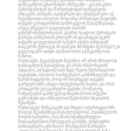
ტანსაცმლის უზარმაზარ არჩევანს - კლასიკური
პერანგებიდან და შარვლებიდან დაწყებული
პიჯაკები, ჯინსები, სვიტერები და აქსესუარები. აქ
შეგიძლიათ იპოვოთ როგორც ძირითადი ნივთები
თქვენი გარდერობის საძირკვლის შესაქმნელად,
ასევე უჩვეულო დეტალები თამამი
ექსპერიმენტებისთვის. გსურთ სცადოთ ქურთუკის
ტარება ჯინსებთან ერთად? ან დაამატეთ ფერი
თქვენს ყოველდღიურ სახეს? ეძებთ ვინტაჟურ
ბაიკერის ქურთუკს ან ფანკის პრინტით პერანგს? ეს
ყველაფერი დიდი ალბათობით აქ შეგიძლიათ
ნახოთ.
რუსთავში, მეგაჰენდის მაღაზია არ არის მხოლოდ
ტანსაცმლის შესაძენად, ეს არის ინსპირაციის
ადგილი. აქ შეგიძლიათ ნელ-ნელა შეისწავლოთ
საკიდები, იპოვოთ საინტერესო კომბინაციები და
წარმოიდგინოთ, როგორ მოერგება თქვენს
გარდერობში ახალი (თქვენთვის) ნივთი. ეს არის
ერთგვარი ელეგანტური ქვესტი, რომელიც
საშუალებას გაძლევთ განავითაროთ თქვენი
გემოვნება და ისწავლოთ შეუსაბამო ნივთების
შეხამება.
რუსთაველ მამაკაცებს და მთელ საქართველოში
მიიღეს შესანიშნავი შესაძლებლობა, შეისწავლონ
მოდის სამყარო, მაღაზიის სტანდარტული
შეთავაზებებით შეზღუდვის გარეშე. ვინტაჟური
ტანსაცმელი, ცნობილი ბრენდების წარსული
კოლექციების ნივთები, მაღალი ხარისხის ბაზა