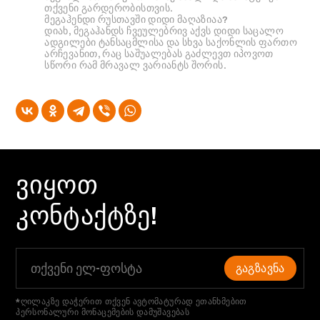
თქვენი გარდერობისთვის.
მეგაჰენდი რუსთავში დიდი მაღაზიაა?
დიახ, მეგაჰანდს ჩვეულებრივ აქვს დიდი საცალო
ადგილები ტანსაცმლისა და სხვა საქონლის ფართო
არჩევანით, რაც საშუალებას გაძლევთ იპოვოთ
სწორი რამ მრავალ ვარიანტს შორის.
ᲕᲘᲧᲝᲗ
ᲙᲝᲜᲢᲐᲥᲢᲖᲔ!
ᲒᲐᲒᲖᲐᲕᲜᲐ
*ღილაკზე დაჭერით თქვენ ავტომატურად ეთანხმებით
პერსონალური მონაცემების დამუშავებას