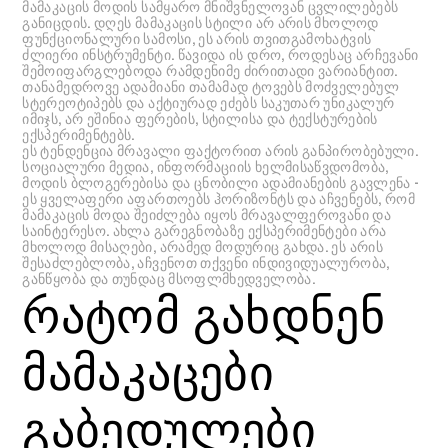
მამაკაცის მოდის სამყარო მნიშვნელოვან ცვლილებებს
განიცდის. დღეს მამაკაცის სტილი არ არის მხოლოდ
ფუნქციონალური სამოსი, ეს არის თვითგამოხატვის
ძლიერი ინსტრუმენტი. წავიდა ის დრო, როდესაც არჩევანი
შემოიფარგლებოდა რამდენიმე ძირითადი ვარიანტით.
თანამედროვე ადამიანი თამამად ტოვებს მოძველებულ
სტერეოტიპებს და აქტიურად ეძებს საკუთარ უნიკალურ
იმიჯს, არ ეშინია ფერების, სტილისა და ტექსტურების
ექსპერიმენტებს.
ეს ტენდენცია მრავალი ფაქტორით არის განპირობებული.
სოციალური მედია, ინფორმაციის ხელმისაწვდომობა,
მოდის ბლოგერებისა და ცნობილი ადამიანების გავლენა -
ეს ყველაფერი აფართოებს ჰორიზონტს და აჩვენებს, რომ
მამაკაცის მოდა შეიძლება იყოს მრავალფეროვანი და
საინტერესო. ახლა გარეგნობაზე ექსპერიმენტები არა
მხოლოდ მისაღები, არამედ მოდურიც გახდა. ეს არის
შესაძლებლობა, აჩვენოთ თქვენი ინდივიდუალურობა,
განწყობა და თუნდაც მსოფლმხედველობა.
რატომ გახდნენ
მამაკაცები
გაბედულები