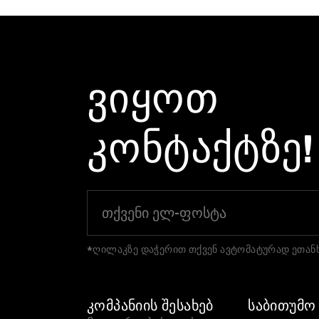
ᲕᲘᲧᲝᲗ
ᲙᲝᲜᲢᲐᲥᲢᲖᲔ!
*ღილაკზე დაჭერით თქვენ ავტომატურად ეთანხ
ᲙᲝᲛᲞᲐᲜᲘᲘᲡ ᲨᲔᲡᲐᲮᲔᲑ
ᲡᲐᲑᲘᲗᲣᲛᲝ