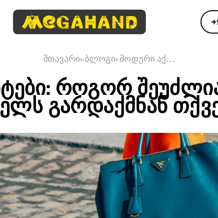
+
მთავარი
ბლოგი
მოდური აქ…
ᲢᲔᲑᲘ: ᲠᲝᲒᲝᲠ ᲨᲔᲣᲫᲚᲘ
ᲔᲚᲡ ᲒᲐᲠᲓᲐᲥᲛᲜᲐᲜ ᲗᲥᲕᲔ