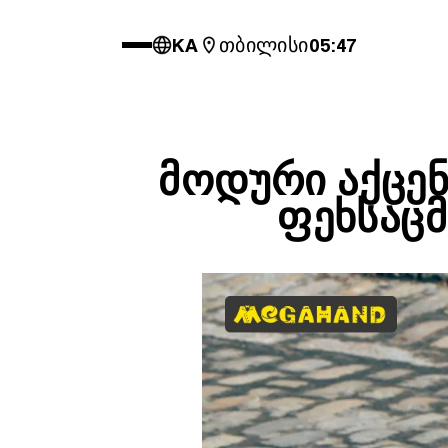
KA
თბილისი
05:47
ᲛᲝᲓᲣᲠᲘ ᲐᲥᲪᲔᲜ
ᲤᲔᲮᲡᲐᲪᲛ