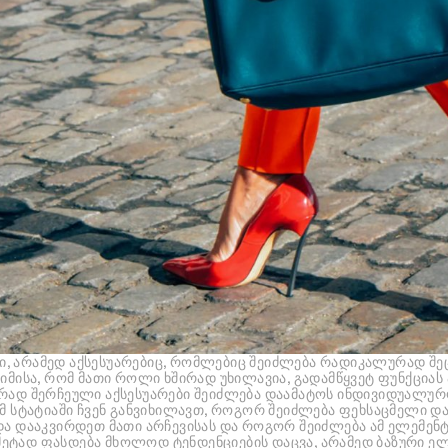
, არამედ აქსესუარებიც, რომლებიც შეიძლება რადიკალურად შე
დ იმისა, რომ მათი როლი ხშირად უხილავია, გადამწყვეტ ფუნქცი
ორად შერჩეული აქსესუარები შეიძლება დაამატოს ინდივიდუალურ
ამ სტატიაში ჩვენ განვიხილავთ, როგორ შეიძლება ფეხსაცმელი და
და დააკვირდეთ მათი არჩევისას და როგორ შეიძლება ამ ელემენტე
ეტად ფასდება მხოლოდ ტენდენციების დაცვა, არამედ ბაზური ელ