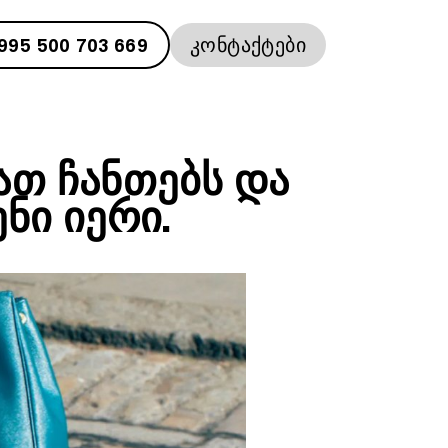
995 500 703 669
ᲙᲝᲜᲢᲐᲥᲢᲔᲑᲘ
ᲐᲗ ᲩᲐᲜᲗᲔᲑᲡ ᲓᲐ
ᲜᲘ ᲘᲔᲠᲘ.