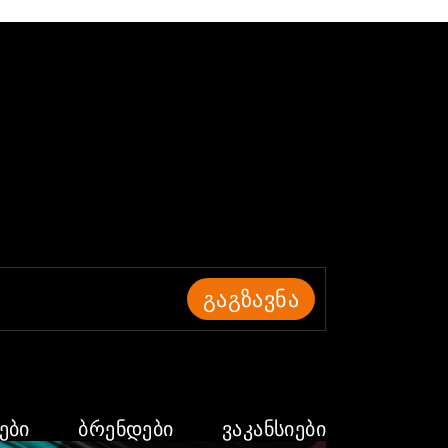
ᲒᲐᲒᲖᲐᲕᲜᲐ
ᲔᲑᲘ
ᲑᲠᲔᲜᲓᲔᲑᲘ
ᲕᲐᲙᲐᲜᲡᲘᲔᲑᲘ