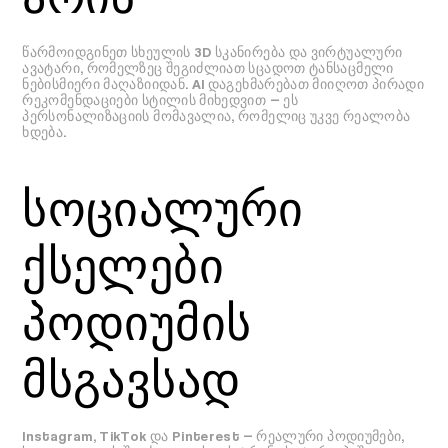
წარმოიდგინეთ სხეულის 3D სკანირება და ვირტუალური
ავატარი, რომელზეც შეგიძლიათ სცადოთ ტანსაცმელი
ნებისმიერი მაღაზიიდან. AI დაგეხმარებათ მიიღოთ პირადი
რეკომენდაციები სტილის მიხედვით — ეს
პერსონალიზაციის მომავალია, რომელიც უკვე რეალობა
ხდება.
სოციალური
ქსელები
პოდიუმის
მსგავსად
Instagram, TikTok და Pinterest — რეალური პოდიუმები,