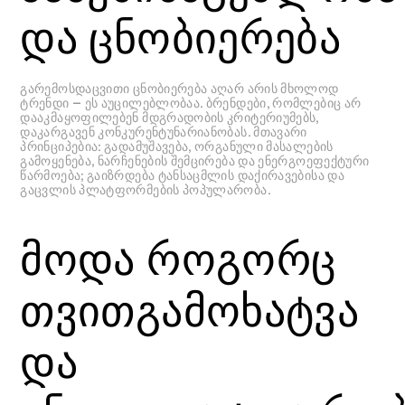
და ცნობიერება
გარემოსდაცვითი ცნობიერება აღარ არის მხოლოდ
ტრენდი — ეს აუცილებლობაა. ბრენდები, რომლებიც არ
დააკმაყოფილებენ მდგრადობის კრიტერიუმებს,
დაკარგავენ კონკურენტუნარიანობას. მთავარი
პრინციპებია: გადამუშავება, ორგანული მასალების
გამოყენება, ნარჩენების შემცირება და ენერგოეფექტური
წარმოება; გაიზრდება ტანსაცმლის დაქირავებისა და
გაცვლის პლატფორმების პოპულარობა.
მოდა როგორც
თვითგამოხატვა
და