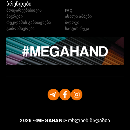
ᲑᲠᲔᲜᲓᲔᲑᲘ
მოიჯარეებისთვის
FAQ
ნაჭრები
ახალი ამბები
რეკლამის განთავსება
ბლოგი
გამოხმაურება
საიტის რუკა
2026 ©
MEGAHAND-
ონლაინ მაღაზია