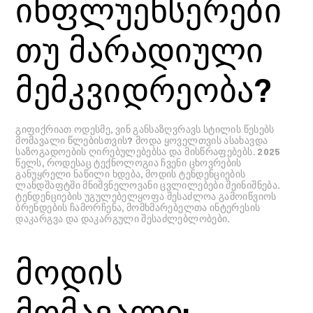
ინფლუენსერები
თუ მარადიული
მემკვიდრეობა?
გიფიქრიათ ოდესმე, ვინ განსაზღვრავს სტილის წესებს
მომავალი წლებისთვის? მოდა ყოველთვის ასახავდა
საზოგადოების ღირებულებებსა და მისწრაფებებს. 2025
წელს, როდესაც ტექნოლოგია ჩვენი ცხოვრების
განუყრელი ნაწილი ხდება, მოდის ტენდენციების
ლანდშაფტში მნიშვნელოვანი ცვლილებები შეინიშნება.
ტენდენციების უგულებელყოფა შესაძლოა გამოიწვიოს
ბრენდების ჩამორჩენა, მომხმარებელთა ინტერესის
დაკარგვა და დაკარგული შესაძლებლობები.
მოდის
მომავალი: