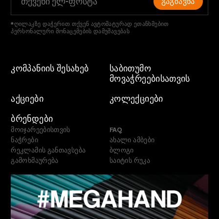
ᲒᲐᲒᲖᲐᲕᲜᲐ
*ღილაკზე დაჭერით თქვენ ავტომატურად ეთანხმებით
პერსონალური მონაცემების დამუშავებას
ᲙᲝᲛᲞᲐᲜᲘᲘᲡ ᲨᲔᲡᲐᲮᲔᲑ
ᲡᲐᲑᲘᲗᲣᲛᲝ
ᲛᲝᲕᲐᲭᲠᲔᲔᲑᲘᲡᲐᲗᲕᲘᲡ
ᲐᲥᲪᲘᲔᲑᲘ
ᲙᲝᲚᲔᲥᲪᲘᲔᲑᲘ
ᲑᲠᲔᲜᲓᲔᲑᲘ
მოიჯარეებისთვის
FAQ
ნაჭრები
ახალი ამბები
რეკლამის განთავსება
ბლოგი
გამოხმაურება
საიტის რუკა