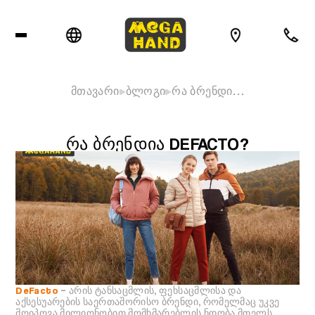
მთავარი
ბლოგი
რა ბრენდი…
ᲠᲐ ᲑᲠᲔᲜᲓᲘᲐ DEFACTO?
DeFacto
– არის ტანსაცმლის, ფეხსაცმლისა და
აქსესუარების საერთაშორისო ბრენდი, რომელმაც უკვე
მოიპოვა მილიონობით მომხმარებლის ნდობა მთელს