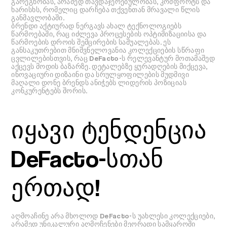
გარეგნობას, არამედ თავდაჯერებულობას, კომფორტს და
ხარისხს, რომელიც დარჩება თქვენთან მრავალი წლის
განმავლობაში.
ბრენდი აქტიურად ნერგავს ახალ ტექნოლოგიებს
წარმოებაში, რაც იძლევა პროცესების ოპტიმიზაციისა და
წარმოების დროის შემცირების საშუალებას. ეს
განსაკუთრებით მნიშვნელოვანია კოლექციების სწრაფი
ცვლილებისთვის, რაც DeFacto-ს რელევანტურ მოთამაშედ
აქცევს მოდის ბაზარზე. დეტალებზე ყურადღების მიქცევა,
ინოვაციური დიზაინი და სრულყოფილების მუდმივი
მაღალი დონე ბრენდს ანიჭებს ლიდერის პოზიციას
კონკურენტებს შორის.
იყავი ტენდენცია
DeFacto-სთან
ერთად!
აღმოაჩინე არა მხოლოდ DeFacto-ს უახლესი კოლექციები,
არამედ უნიკალური აღმოჩენები მეორადი სამყაროში