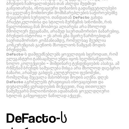
ბრენდის ჩამოყალიბებას თან ახლდა მუდმივი
განვითარება, ინოვაციური დიზაინის გადაწყვეტილებები
და ყველაზე მომთხოვნი მომხმარებლების საჭიროებებზე
რეაგირების სურვილი. თანდათან DeFacto გახდა
პრაქტიკულობისა და სტილის შერწყმის სინონიმი, რის
წყალობითაც მან მოიპოვა აღიარება არა მხოლოდ
მშობლიურ ქვეყანაში, არამედ საერთაშორისო ბაზარებიც.
ბრენდის ისტორია — ეს არის გზა მცირე წარმოებიდან
საერთაშორისო კომპანიამდე, რომელსაც შეუძლია
კონკურენციას გაუწიოს მსოფლიოს წამყვან მოდის
ბრენდებს.
DeFacto-ს დამფუძნებლებს ყოველთვის სჯეროდათ, რომ
ელეგანტური ტანსაცმელი უნდა იყოს ხელმისაწვდომი,
ხოლო კოლექციები – მიმდინარე ტენდენციების ასახვა. ამ
რწმენამ ბრენდს საშუალება მისცა არა მხოლოდ დაეპყრო
ბაზარი, არამედ გახდეს კულტურული ფენომენი,
რომელმაც შეცვალა მასობრივი მოდის აღქმა. დღეს
DeFacto აგრძელებს ტრადიციას ინოვაციებით და
დეტალებზე ყურადღების მიქცევით, რაც თითოეულ
ნამუშევარს მილიონობით ადამიანის ყოველდღიური
სტილის განუყოფელ ნაწილად აქცევს.
DeFacto-ს