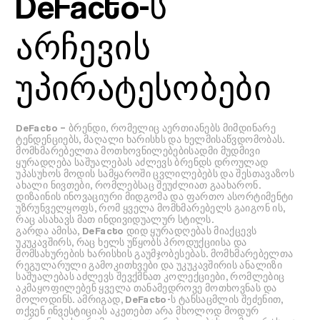
DeFacto-ს
არჩევის
უპირატესობები
DeFacto – ბრენდი, რომელიც აერთიანებს მიმდინარე
ტენდენციებს, მაღალი ხარისხს და ხელმისაწვდომობას.
მომხმარებელთა მოთხოვნილებებისადმი მუდმივი
ყურადღება საშუალებას აძლევს ბრენდს დროულად
უპასუხოს მოდის სამყაროში ცვლილებებს და შესთავაზოს
ახალი ნივთები, რომლებსაც შეუძლიათ გაახარონ.
დიზაინის ინოვაციური მიდგომა და ფართო ასორტიმენტი
უზრუნველყოფს, რომ ყველა მომხმარებელს გაიგონ ის,
რაც ასახავს მათ ინდივიდუალურ სტილს.
გარდა ამისა, DeFacto დიდ ყურადღებას მიაქცევს
უკუკავშირს, რაც ხელს უწყობს პროდუქციისა და
მომსახურების ხარისხის გაუმჯობესებას. მომხმარებელთა
რეგულარული გამოკითხვები და უკუკავშირის ანალიზი
საშუალებას აძლევს შევქმნათ კოლექციები, რომლებიც
აკმაყოფილებენ ყველა თანამედროვე მოთხოვნას და
მოლოდინს. ამრიგად, DeFacto-ს ტანსაცმლის შეძენით,
თქვენ ინვესტიციას აკეთებთ არა მხოლოდ მოდურ