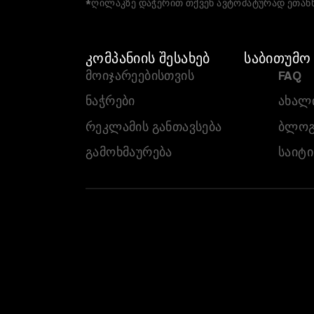
*ღილაკზე დაჭერით თქვენ ავტომატურად ეთანხ
ᲙᲝᲛᲞᲐᲜᲘᲘᲡ ᲨᲔᲡᲐᲮᲔᲑ
ᲡᲐᲑᲘᲗᲣᲛᲝ
ᲛᲝᲘᲯᲐᲠᲔᲔᲑᲘᲡᲗᲕᲘᲡ
FAQ
ᲜᲐᲭᲠᲔᲑᲘ
ᲐᲮᲐᲚᲘ
ᲠᲔᲙᲚᲐᲛᲘᲡ ᲒᲐᲜᲗᲐᲕᲡᲔᲑᲐ
ᲑᲚᲝᲒ
ᲒᲐᲛᲝᲮᲛᲐᲣᲠᲔᲑᲐ
ᲡᲐᲘᲢᲘ