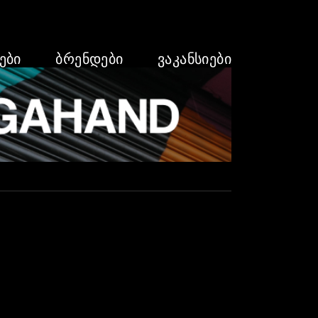
ᲔᲑᲘ
ᲑᲠᲔᲜᲓᲔᲑᲘ
ᲕᲐᲙᲐᲜᲡᲘᲔᲑᲘ