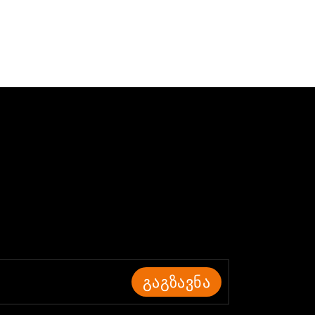
ᲒᲐᲒᲖᲐᲕᲜᲐ