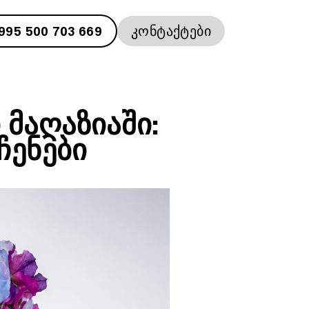
995 500 703 669
ᲙᲝᲜᲢᲐᲥᲢᲔᲑᲘ
ᲛᲐᲦᲐᲖᲘᲐᲨᲘ:
ᲔᲜᲔᲑᲘ