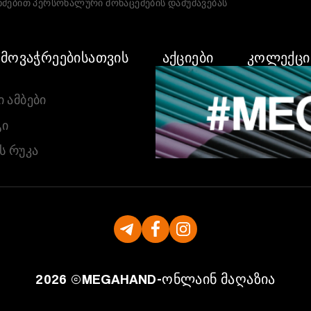
მებით პერსონალური მონაცემების დამუშავებას
 ᲛᲝᲕᲐᲭᲠᲔᲔᲑᲘᲡᲐᲗᲕᲘᲡ
ᲐᲥᲪᲘᲔᲑᲘ
ᲙᲝᲚᲔᲥᲪᲘ
 ᲐᲛᲑᲔᲑᲘ
Ი
Ს ᲠᲣᲙᲐ
2026 ©
MEGAHAND-
ონლაინ მაღაზია