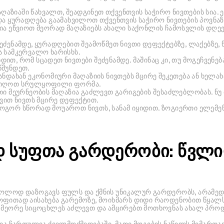
აღაზიაში წახვალთ, შეადგინეთ თქვენთვის საჭირო ნივთების სია.
და ყურადღება გაამახვილოთ თქვენთვის საჭირო ნივთების პოვნაზ
ია ეწვიოთ მეორად მაღაზიებს ახალი საქონლის ჩამოსვლის დღეებშ
ეძენამდე, ყურადღებით შეამოწმეთ ნივთი დეფექტებზე, ლაქებზე, ნ
ა სამკერვალო ხარისხს.
ით, რომ სცადეთ ნივთები შეძენამდე. მაშინაც კი, თუ მოგეჩვენებ
წმუნდეთ.
ანდახან ეკონომიური მაღაზიის ნივთებს მცირე შეკეთება ან ხელა
მიიღოთ სრულყოფილი ფორმა.
ი მეურნეობის მაღაზია გაძლევთ გარიგების შესაძლებლობას. ნუ
ოვით ნივთს მცირე დეფექტით.
როგორ სწორად მოუაროთ ნივთს, სანამ იყიდით. ზოგიერთი ელემე
 სუფთა გარდერობი: წვლ
ხოლოდ დაზოგავს ფულს და ქმნის უნიკალურ გარდერობს, არამედ
ოფითად აისახება გარემოზე, მოიხმარს დიდი რაოდენობით წყალს,
ს მეორე სიცოცხლეს აძლევთ და ამცირებთ მოთხოვნას ახალ პროდ
ზია ჩართულია ქველმოქმედებაში, მათი მოგების ნაწილს მიმართ