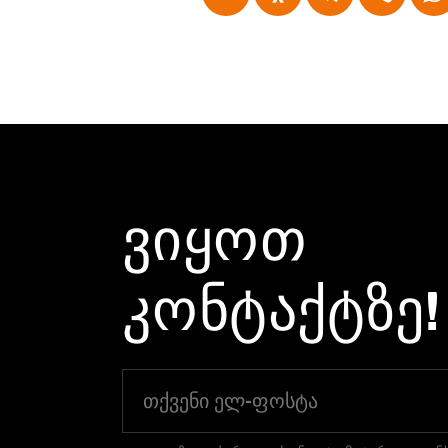
ᲕᲘᲧᲝᲗ
ᲙᲝᲜᲢᲐᲥᲢᲖᲔ!