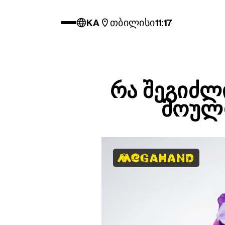
KA
თბილისი
11:17
ᲠᲐ ᲨᲔᲒᲘᲫᲚ
ᲛᲝᲣᲚ